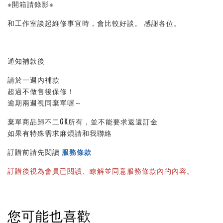
※開箱請錄影※ 
和工作室談起維修事宜時，會比較好談。 感謝各位。
通知補款後
請於一週內補款
超過不做售後保修！
逾期兩週視同棄單喔～
棄單商品歸不二GK所有，並不能要求返還訂金
如果有特殊需求麻煩請和我聯絡
訂購前請先閱讀 
服務條款
訂購後視為會員已閱讀、瞭解並同意服務條款內的內容。
您可能也喜歡