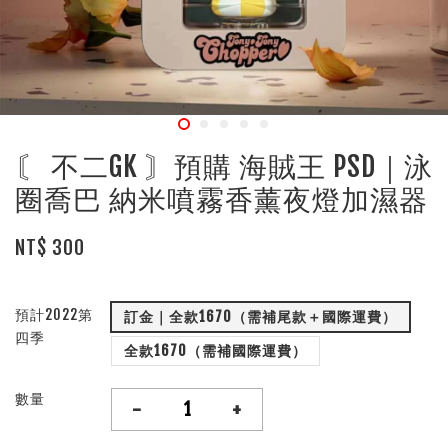
〘 不二GK 〙預購 海賊王 PSD｜泳
圈喬巴 納米噴霧香薰夜燈加濕器
NT$ 300
預計2022第
訂金｜全款1670（需補尾款＋國際運費）
四季
全款1670（需補國際運費）
數量
-
+