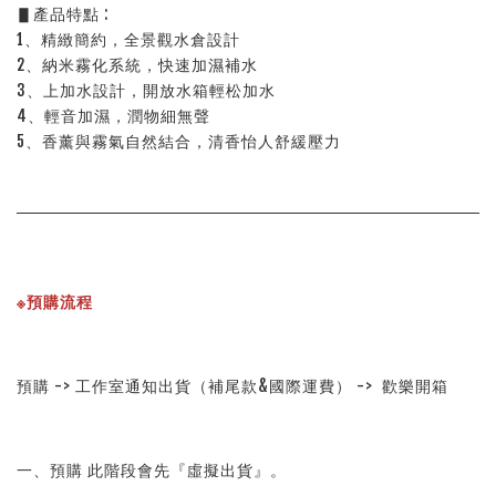
▋產品特點 :
1、精緻簡約，全景觀水倉設計
2、納米霧化系統，快速加濕補水
3、上加水設計，開放水箱輕松加水
4、輕音加濕，潤物細無聲
5、香薰與霧氣自然結合，清香怡人舒緩壓力
※預購流程
預購 -> 工作室通知出貨（補尾款&國際運費） ->  歡樂開箱
一、預購 此階段會先『虛擬出貨』。