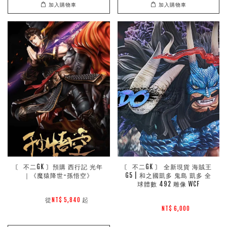
加入購物車
加入購物車
〘 不二GK 〙預購 西行記 光年
〘 不二GK 〙 全新現貨 海賊王 
｜《魔猿降世-孫悟空》
G5 | 和之國凱多 鬼島 凱多 全
球體數 492 雕像 WCF
        從
起

NT$ 5,840 
NT$ 6,000 