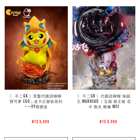
〘 不二GK 〙受鑿代購請聊聊 
〘 不二GK 〙代購請聊聊 海賊
寶可夢 EGG｜皮卡丘變裝系列
王 WARHEAD ｜五檔 猿王槍 尼
——XY噴變皮
卡 魯夫 雕像 WCF
NT$ 9,999 
NT$ 9,999 