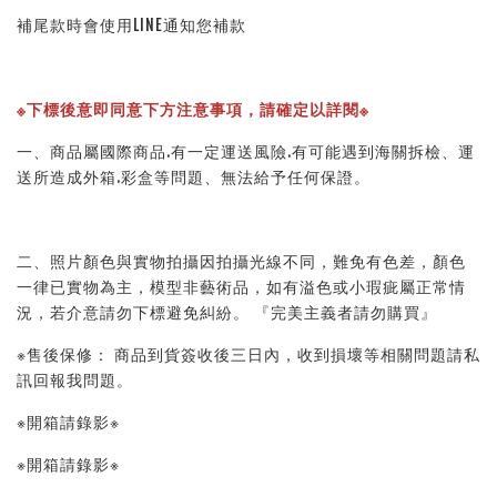
補尾款時會使用LINE通知您補款
※下標後意即同意下方注意事項，請確定以詳閱※ 
一、商品屬國際商品.有一定運送風險.有可能遇到海關拆檢、運
送所造成外箱.彩盒等問題、無法給予任何保證。 
二、照片顏色與實物拍攝因拍攝光線不同，難免有色差，顏色
一律已實物為主，模型非藝術品，如有溢色或小瑕疵屬正常情
況，若介意請勿下標避免糾紛。 『完美主義者請勿購買』 
※售後保修： 商品到貨簽收後三日內，收到損壞等相關問題請私
訊回報我問題。 
※開箱請錄影※ 
※開箱請錄影※ 