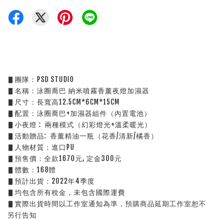
▋團隊：PSD STUDIO
▋名稱：泳圈喬巴 納米噴霧香薰夜燈加濕器
▋尺寸：長寬高12.5CM*6CM*15CM
▋配置：泳圈喬巴+加濕器組件（內置電池）
▋小夜燈 :  兩種模式（幻彩燈光+溫柔暖光）
▋活動贈品:  香薰精油一瓶（花香/清新/橘香）
▋人物材質：進口PU
▋預售價：全款1670元, 定金300元
▋體數：168體
▋預計出貨：2022年4季度
▋均包含所有稅金，未包含國際運費
▋實際出貨時間以工作室通知為準，預購商品延期工作室恕不
另行告知