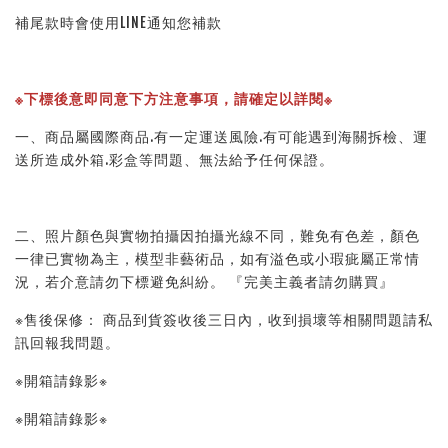
補尾款時會使用LINE通知您補款
※下標後意即同意下方注意事項，請確定以詳閱※ 
一、商品屬國際商品.有一定運送風險.有可能遇到海關拆檢、運
送所造成外箱.彩盒等問題、無法給予任何保證。 
二、照片顏色與實物拍攝因拍攝光線不同，難免有色差，顏色
一律已實物為主，模型非藝術品，如有溢色或小瑕疵屬正常情
況，若介意請勿下標避免糾紛。 『完美主義者請勿購買』 
※售後保修： 商品到貨簽收後三日內，收到損壞等相關問題請私
訊回報我問題。 
※開箱請錄影※ 
※開箱請錄影※ 