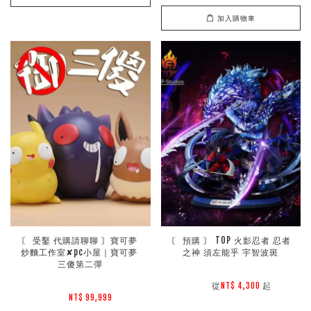
加入購物車
〘 受鑿 代購請聊聊 〙寶可夢 
〘 預購 〙 TOP 火影忍者 忍者
炒麵工作室✘pc小屋｜寶可夢 
之神 須左能乎 宇智波斑
三傻第二彈
        從
起

NT$ 4,300 
NT$ 99,999 