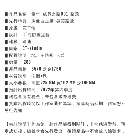
▋作品名稱：童年-成長之路001-路飛
▋先行特典：胸像自走棋-微笑路飛 
▋原畫：花二輪
▋設計：CT海賊團提督   
▋建模：迪迪          
▋團隊：CT-studio 
▋配置說明：地台＋路飛+卡普
▋數量： 288
▋產品價格：3570 定金1760
▋材質說明：樹脂+PU
▋大小參數：高度225 MM 寬162 MM 深196MM
▋預計出貨時間：2022年第四季度
▋均包含所有稅金，未包含國際運費
▋實際出貨時間以工作室通知為準，預購商品延期工作室恕不
另行告知
【備註說明】作為第一款作品能得到關註，非常感謝愛戴。預
定成功後，編號卡會先行發出，後續產品中不會放入編號卡，