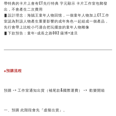
帶特典的卡片上會有CT先行特典 字元顯示 卡片工作室包郵發
出，不會產生二次費用
▋設計理念：海賊王童年人物回憶，一個童年人物加上CT工作
室認為對該人物產生重要影響的成年角色一起組成一個產品，
先行會帶上比較小巧適合把玩擺放的童年人物雕像
▋下款預告：童年-成長之路002 薩博+達旦
※預購流程
預購 -> 工作室通知出貨（補尾款&國際運費） ->  歡樂開箱
一、預購 此階段會先『虛擬出貨』。