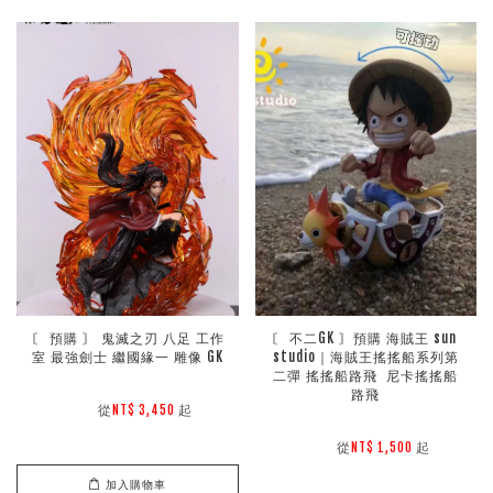
〘 預購 〙 鬼滅之刃 八足 工作
〘 不二GK 〙預購 海賊王 sun 
室 最強劍士 繼國緣一 雕像 GK
studio｜海賊王搖搖船系列第
二彈 搖搖船路飛  尼卡搖搖船
路飛
        從
起

NT$ 3,450 
        從
起

NT$ 1,500 
加入購物車