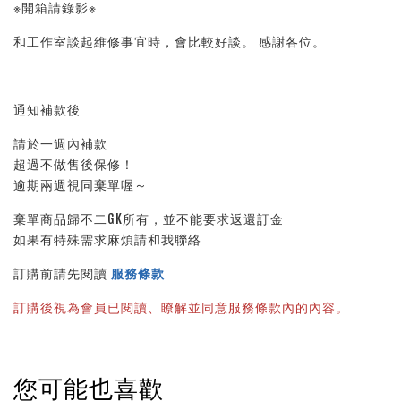
※開箱請錄影※ 
和工作室談起維修事宜時，會比較好談。 感謝各位。
通知補款後
請於一週內補款
超過不做售後保修！
逾期兩週視同棄單喔～
棄單商品歸不二GK所有，並不能要求返還訂金
如果有特殊需求麻煩請和我聯絡
訂購前請先閱讀 
服務條款
訂購後視為會員已閱讀、瞭解並同意服務條款內的內容。
您可能也喜歡