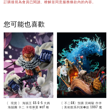
訂購後視為會員已閱讀、瞭解並同意服務條款內的內容。
您可能也喜歡
〘 現貨 〙 海賊王 G5 G-5 大媽
〘不二GK〙預購 宮崎駿 作伴
海賊團 卡二 卡塔庫栗 wcf 雕
｜美術館系列第❸款 1997 魔