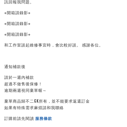
訊回報我問題。 
※開箱請錄影※ 
※開箱請錄影※ 
※開箱請錄影※ 
和工作室談起維修事宜時，會比較好談。 感謝各位。
通知補款後
請於一週內補款
超過不做售後保修！
逾期兩週視同棄單喔～
棄單商品歸不二GK所有，並不能要求返還訂金
如果有特殊需求麻煩請和我聯絡
訂購前請先閱讀 
服務條款