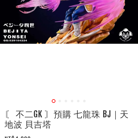
〘 不二GK 〙預購 七龍珠 BJ｜天
地波 貝吉塔