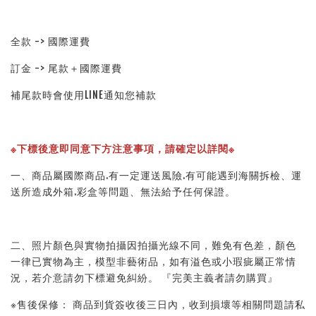
全款 -> 國際運費
訂金 -> 尾款＋國際運費
補尾款時會使用LINE通知您補款
※下標後意即同意下方注意事項，請確定以詳閱※ 
一、商品屬國際商品.有一定運送風險.有可能遇到海關拆檢、運
送所造成外箱.彩盒等問題、無法給予任何保證。 
二、照片顏色與實物拍攝因拍攝光線不同，難免有色差，顏色
一律已實物為主，模型非藝術品，如有溢色或小瑕疵屬正常情
況，若介意請勿下標避免糾紛。 『完美主義者請勿購買』 
※售後保修： 商品到貨簽收後三日內，收到損壞等相關問題請私