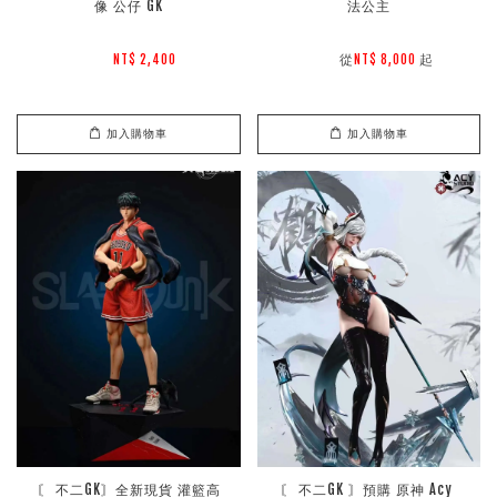
像 公仔 GK
法公主
        從
起

NT$ 2,400 
NT$ 8,000 
加入購物車
加入購物車
〘 不二GK〙全新現貨 灌籃高
〘 不二GK 〙預購 原神 Acy 