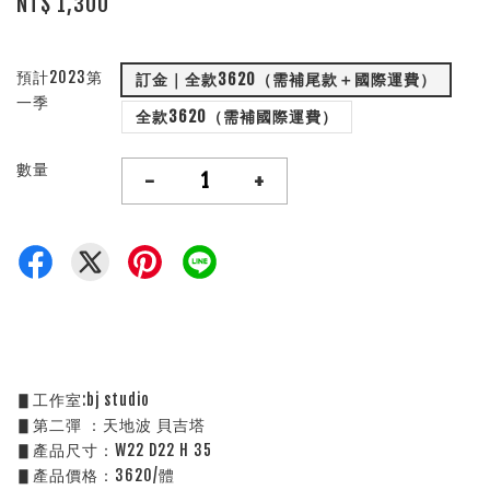
NT$ 1,300
預計2023第
訂金｜全款3620（需補尾款＋國際運費）
一季
全款3620（需補國際運費）
數量
-
+
▋工作室:bj studio
▋第二彈 ：天地波 貝吉塔
▋產品尺寸：W22 D22 H 35
▋產品價格：3620/體