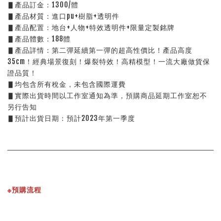
▋產品訂金：1300/體 
▋產品材質：進口pu+樹脂+透明件
▋產品配置：地台+人物+特效透明件+限量定製銘牌
▋產品體數：188體
▋產品詳情：第二彈延續第一彈的超高性價比！產品高度
35cm！經典場景復刻！爆裂特效！高精模型！一流大廠做貨保
證品質！
▋均包含所有稅金，未包含國際運費
▋實際出貨時間以工作室通知為準，預購商品延期工作室恕不
另行告知
▋預計出貨日期：預計2023年第一季度
※預購流程