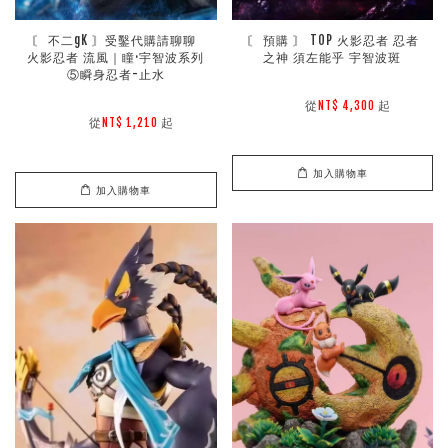
〘 不二gK 〙受鑿代購請聊聊 
〘 預購 〙 TOP 火影忍者 忍者
火影忍者 流風｜瞳·宇智波系列
之神 須左能乎 宇智波斑
⑤瞬身忍者-止水
        從
起

NT$ 4,300 
        從
起

NT$ 1,210 
加入購物車
加入購物車