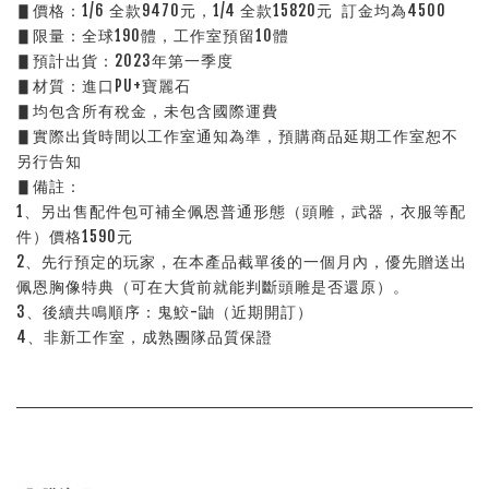
▋價格：1/6 全款9470元，1/4 全款15820元  訂金均為4500
▋限量：全球190體，工作室預留10體
▋預計出貨：2023年第一季度
▋材質：進口PU+寶麗石
▋均包含所有稅金，未包含國際運費
▋實際出貨時間以工作室通知為準，預購商品延期工作室恕不
另行告知
▋備註：
1、另出售配件包可補全佩恩普通形態（頭雕，武器，衣服等配
件）價格1590元
2、先行預定的玩家，在本產品截單後的一個月內，優先贈送出
佩恩胸像特典（可在大貨前就能判斷頭雕是否還原）。
3、後續共鳴順序：鬼鮫-鼬（近期開訂）
4、非新工作室，成熟團隊品質保證