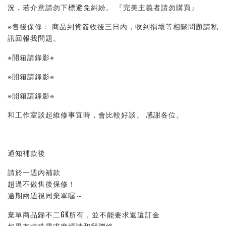
況，若介意請勿下標避免糾紛。 『完美主義者請勿購買』 
※售後保修： 商品到貨簽收後三日內，收到損壞等相關問題請私
訊回報我問題。 
※開箱請錄影※ 
※開箱請錄影※ 
※開箱請錄影※ 
和工作室談起維修事宜時，會比較好談。 感謝各位。
通知補款後
請於一週內補款
超過不做售後保修！
逾期兩週視同棄單喔～
棄單商品歸不二GK所有，並不能要求返還訂金