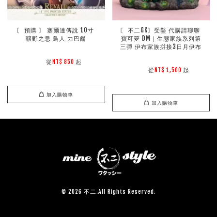
〘 預購 〙 塞爾達傳說 10寸 
〘 不二GK〙受鑿 代購請聊聊 
曠野之息 鳥人 力巴爾
寶可夢 DM｜生態家族系列第
三彈 伊布家族拼接3日月伊布
        從
起

NT$ 850 
        從
起

NT$ 1,500 
加入購物車
加入購物車
© 2026 不二.All Rights Reserved.