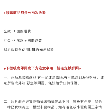
※預購商品都是分兩次收款
全款 -> 國際運費
訂金 -> 尾款＋國際運費
補尾款時會使用LINE通知您補款
※下標後意即同意下方注意事項，請確定以詳閱※ 
一、商品屬國際商品.有一定運送風險.有可能遇到海關拆檢、運
送所造成外箱.彩盒等問題、無法給予任何保證。 
二、照片顏色與實物拍攝因拍攝光線不同，難免有色差，顏色
一律已實物為主，模型非藝術品，如有溢色或小瑕疵屬正常情