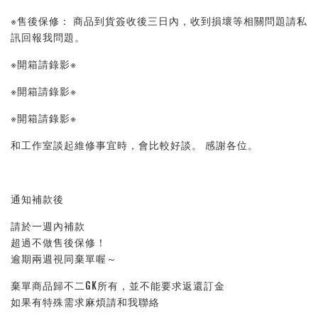
※售後保修： 商品到貨簽收後三日內，收到損壞等相關問題請私
訊回報我問題。 
※開箱請錄影※ 
※開箱請錄影※ 
※開箱請錄影※ 
和工作室談起維修事宜時，會比較好談。 感謝各位。
通知補款後
請於一週內補款
超過不做售後保修！
逾期兩週視同棄單喔～
棄單商品歸不二GK所有，並不能要求返還訂金
如果有特殊需求麻煩請和我聯絡