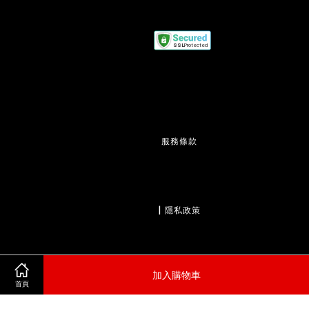
服務條款
                  | 
隱私政策
加入購物車
                  | 
退款政策
首頁