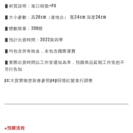
▋材質說明：進口樹脂+PU
▋大小參數：高26cm（連地台） 寬34cm 深度24cm
▋體數限量：299體
▋預計出貨時間：2022第四季
▋均包含所有稅金，未包含國際運費
▋實際出貨時間以工作室通知為準，預購商品延期工作室恕不
另行告知
ps:大貨實物塗裝會參照pop回憶紅髮進行調整
※預購流程