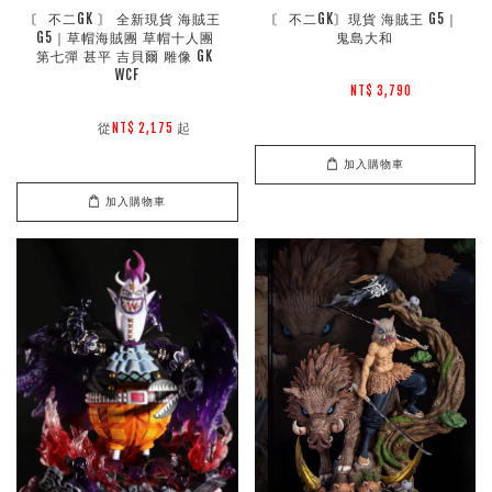
〘 不二GK 〙 全新現貨 海賊王 
〘 不二GK〙現貨 海賊王 G5｜
G5｜草帽海賊團 草帽十人團 
鬼島大和
第七彈 甚平 吉貝爾 雕像 GK 
WCF
NT$ 3,790 
        從
起

NT$ 2,175 
加入購物車
加入購物車