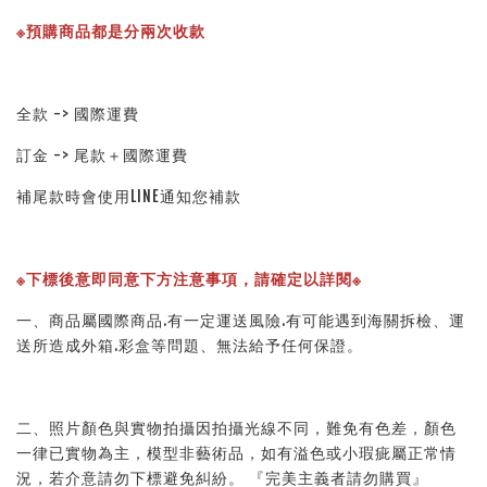
※預購商品都是分兩次收款
全款 -> 國際運費
訂金 -> 尾款＋國際運費
補尾款時會使用LINE通知您補款
※下標後意即同意下方注意事項，請確定以詳閱※ 
一、商品屬國際商品.有一定運送風險.有可能遇到海關拆檢、運
送所造成外箱.彩盒等問題、無法給予任何保證。 
二、照片顏色與實物拍攝因拍攝光線不同，難免有色差，顏色
一律已實物為主，模型非藝術品，如有溢色或小瑕疵屬正常情
況，若介意請勿下標避免糾紛。 『完美主義者請勿購買』 