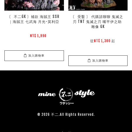
〘 不二GK 〙補款 海賊王 SSR
〘 受鑿 〙 代購請聊聊 鬼滅之
｜海賊王 七武海 月光-莫利亞
刃 TNT 鬼滅之刃 嘴平伊之助 
雕像 GK
NT$ 1,990 
        從
起

NT$ 1,300 
加入購物車
加入購物車
© 2026 不二.All Rights Reserved.