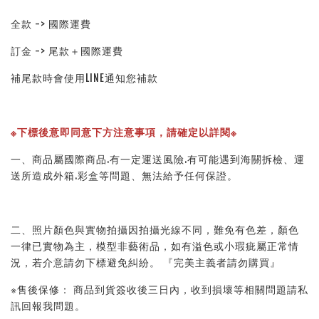
全款 -> 國際運費
訂金 -> 尾款＋國際運費
補尾款時會使用LINE通知您補款
※下標後意即同意下方注意事項，請確定以詳閱※ 
一、商品屬國際商品.有一定運送風險.有可能遇到海關拆檢、運
送所造成外箱.彩盒等問題、無法給予任何保證。 
二、照片顏色與實物拍攝因拍攝光線不同，難免有色差，顏色
一律已實物為主，模型非藝術品，如有溢色或小瑕疵屬正常情
況，若介意請勿下標避免糾紛。 『完美主義者請勿購買』 
※售後保修： 商品到貨簽收後三日內，收到損壞等相關問題請私
訊回報我問題。 