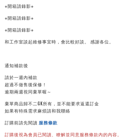
※開箱請錄影※ 
※開箱請錄影※ 
※開箱請錄影※ 
和工作室談起維修事宜時，會比較好談。 感謝各位。
通知補款後
請於一週內補款
超過不做售後保修！
逾期兩週視同棄單喔～
棄單商品歸不二GK所有，並不能要求返還訂金
如果有特殊需求麻煩請和我聯絡
訂購前請先閱讀 
服務條款
訂購後視為會員已閱讀、瞭解並同意服務條款內的內容。