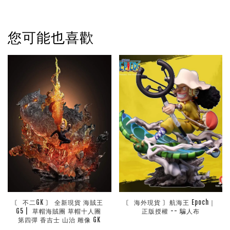
您可能也喜歡
〘 不二GK 〙 全新現貨 海賊王 
〘 海外現貨 〙航海王 Epoch｜
G5 |  草帽海賊團 草帽十人團 
正版授權 -- 騙人布
第四彈 香吉士 山治 雕像 GK