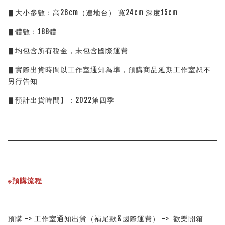
▋大小參數：高26cm（連地台） 寬24cm 深度15cm
▋體數：188體
▋均包含所有稅金，未包含國際運費
▋實際出貨時間以工作室通知為準，預購商品延期工作室恕不
另行告知
▋預計出貨時間】：2022第四季
※預購流程
預購 -> 工作室通知出貨（補尾款&國際運費） ->  歡樂開箱