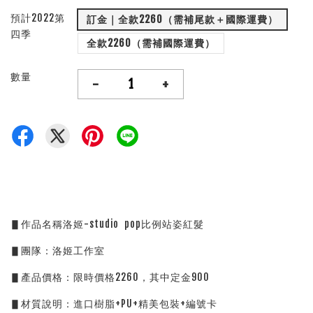
預計2022第
訂金｜全款2260（需補尾款＋國際運費）
四季
全款2260（需補國際運費）
數量
-
+
▋作品名稱洛姬-studio  pop比例站姿紅髮
▋團隊：洛姬工作室
▋產品價格：限時價格2260，其中定金900
▋材質說明：進口樹脂+PU+精美包裝+編號卡