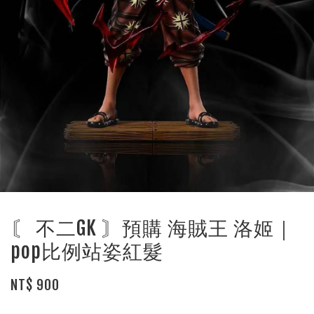
〘 不二GK 〙預購 海賊王 洛姬｜
pop比例站姿紅髮
NT$ 900