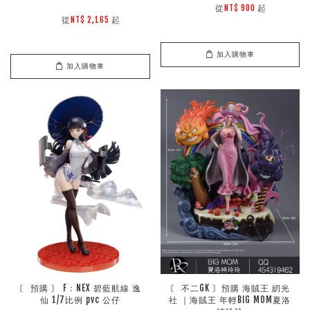
        從
起

NT$ 900 
        從
起

NT$ 2,165 
加入購物車
加入購物車
〘 預購 〙 F：NEX 碧藍航線 逸
〘 不二GK 〙預購 海賊王 紉光
仙 1/7比例 pvc 公仔
社 ｜海賊王 年輕BIG MOM夏洛