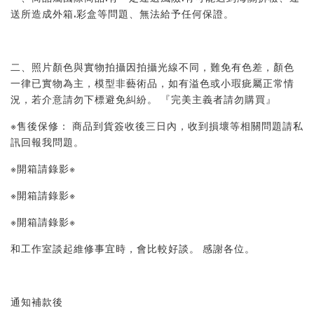
送所造成外箱.彩盒等問題、無法給予任何保證。 
二、照片顏色與實物拍攝因拍攝光線不同，難免有色差，顏色
一律已實物為主，模型非藝術品，如有溢色或小瑕疵屬正常情
況，若介意請勿下標避免糾紛。 『完美主義者請勿購買』 
※售後保修： 商品到貨簽收後三日內，收到損壞等相關問題請私
訊回報我問題。 
※開箱請錄影※ 
※開箱請錄影※ 
※開箱請錄影※ 
和工作室談起維修事宜時，會比較好談。 感謝各位。
通知補款後