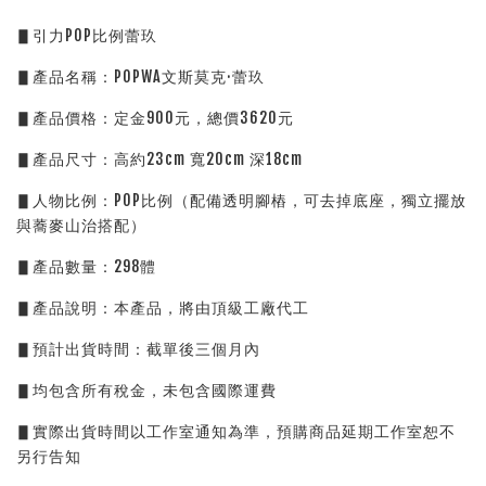
▋引力POP比例蕾玖
▋產品名稱：POPWA文斯莫克·蕾玖
▋產品價格：定金900元，總價3620元
▋產品尺寸：高約23cm 寬20cm 深18cm
▋人物比例：POP比例（配備透明腳樁，可去掉底座，獨立擺放
與蕎麥山治搭配）
▋產品數量：298體
▋產品說明：本產品，將由頂級工廠代工
▋預計出貨時間：截單後三個月內
▋均包含所有稅金，未包含國際運費
▋實際出貨時間以工作室通知為準，預購商品延期工作室恕不
另行告知