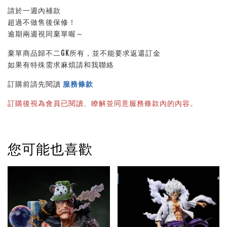
請於一週內補款
超過不做售後保修！
逾期兩週視同棄單喔～
棄單商品歸不二GK所有，並不能要求返還訂金
如果有特殊需求麻煩請和我聯絡
訂購前請先閱讀 
服務條款
訂購後視為會員已閱讀、瞭解並同意服務條款內的內容。
您可能也喜歡