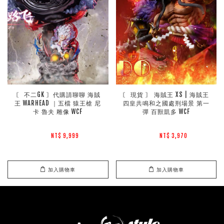
〘 不二GK 〙代購請聊聊 海賊
〘 現貨 〙 海賊王 XS | 海賊王 
王 WARHEAD ｜五檔 猿王槍 尼
四皇共鳴和之國處刑場景 第一
卡 魯夫 雕像 WCF
彈 百獸凱多 WCF
NT$ 9,999 
NT$ 3,970 
加入購物車
加入購物車