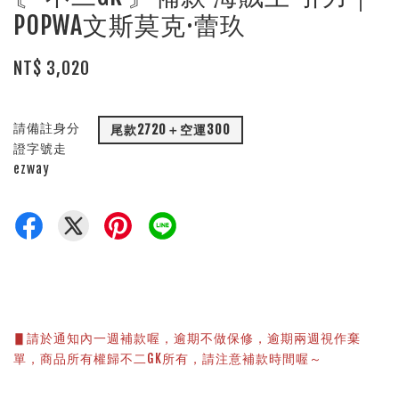
POPWA文斯莫克·蕾玖
NT$ 3,020
請備註身分
尾款2720＋空運300
證字號走
ezway
▋請於通知內一週補款喔，逾期不做保修，逾期兩週視作棄
單，商品所有權歸不二GK所有，請注意補款時間喔～