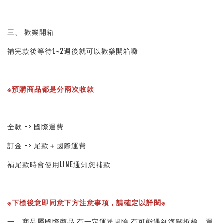
三、 歡樂開箱
補完款後等待1~2週後就可以歡樂開箱囉
※預購商品都是分兩次收款
全款 -> 國際運費
訂金 -> 尾款＋國際運費
補尾款時會使用LINE通知您補款
※下標後意即同意下方注意事項，請確定以詳閱※ 
一、商品屬國際商品.有一定運送風險.有可能遇到海關拆檢、運