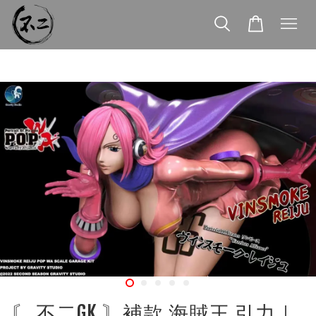
〘 不二GK 〙補款 海賊王 引力｜