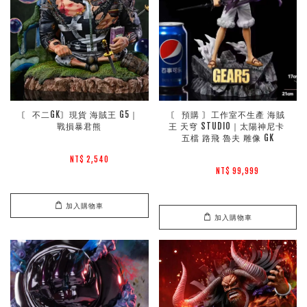
〘 不二GK〙現貨 海賊王 G5｜
〘 預購 〙工作室不生產 海賊
戰損暴君熊
王 天穹 STUDIO｜太陽神尼卡 
五檔 路飛 魯夫 雕像 GK
NT$ 2,540 
NT$ 99,999 
加入購物車
加入購物車