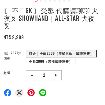
〘 不二GK 〙受鑿 代購請聊聊 犬
夜叉 SHOWHAND｜ALL-STAR 犬夜
叉
NT$ 9,999
預計2022第
訂金｜全款2660（需補尾款＋國際運費）
四季
全款2660（需補國際運費）
數量
-
+