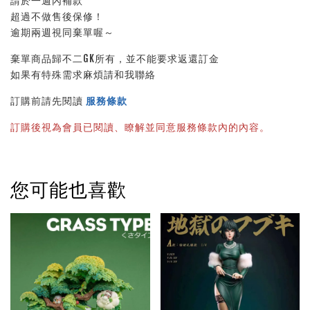
請於一週內補款
超過不做售後保修！
逾期兩週視同棄單喔～
棄單商品歸不二GK所有，並不能要求返還訂金
如果有特殊需求麻煩請和我聯絡
訂購前請先閱讀 
服務條款
訂購後視為會員已閱讀、瞭解並同意服務條款內的內容。
您可能也喜歡