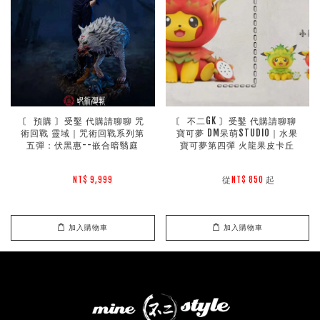
〘 預購 〙受鑿 代購請聊聊 咒
〘 不二GK 〙受鑿 代購請聊聊 
術回戰 靈域｜咒術回戰系列第
寶可夢 DM呆萌STUDIO｜水果
五彈：伏黑惠--嵌合暗翳庭
寶可夢第四彈 火龍果皮卡丘
        從
起

NT$ 9,999 
NT$ 850 
加入購物車
加入購物車