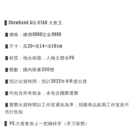
▋Showhand ALL-STAR 犬夜叉
▋價格：總價9999定金9999
▋尺寸：高20×長14×深16cm
▋材質：地台樹脂，人物主體全PU
▋體數：國內限量300體
▋預計出貨時間：預計2022年4季度出貨
▋均包含所有稅金，未包含國際運費
▋實際出貨時間以工作室通知為準，預購商品延期工作室恕不
另行告知
▋ PS.大貨會加上一把鐵碎牙（牙刀形態）