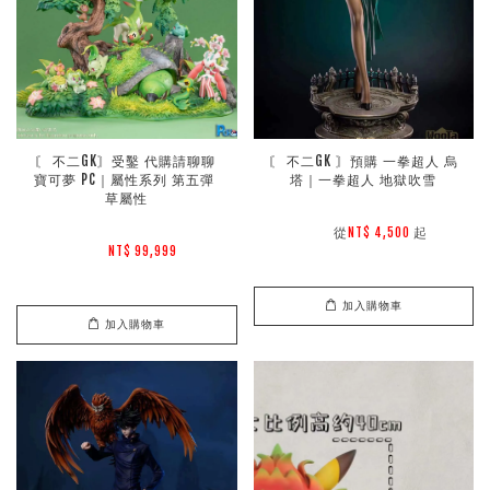
〘 不二GK〙受鑿 代購請聊聊 
〘 不二GK 〙預購 一拳超人 烏
寶可夢 PC｜屬性系列 第五彈 
塔｜一拳超人 地獄吹雪
草屬性
        從
起

NT$ 4,500 
NT$ 99,999 
加入購物車
加入購物車