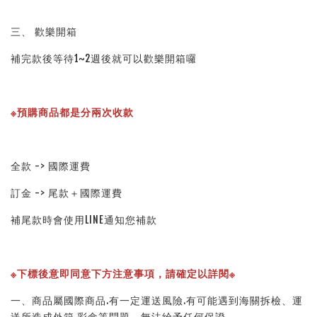
三、 歡樂開箱
補完款後等待1~2週後就可以歡樂開箱囉
※預購商品都是分兩次收款
全款 -> 國際運費
訂金 -> 尾款＋國際運費
補尾款時會使用LINE通知您補款
※下標後意即同意下方注意事項，請確定以詳閱※ 
一、商品屬國際商品.有一定運送風險.有可能遇到海關拆檢、運
送所造成外箱.彩盒等問題、無法給予任何保證。 