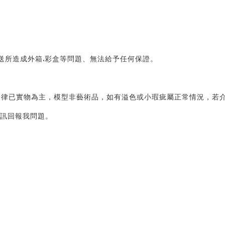
送所造成外箱.彩盒等問題、無法給予任何保證。 
律已實物為主，模型非藝術品，如有溢色或小瑕疵屬正常情況，若介
訊回報我問題。 