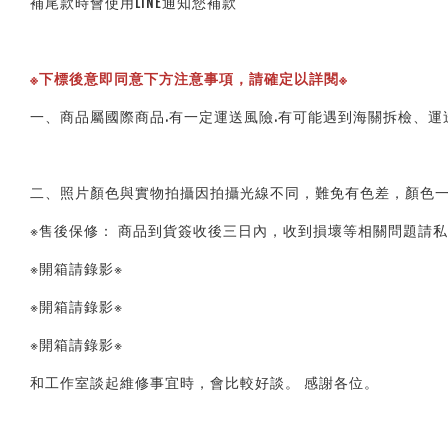
補尾款時會使用LINE通知您補款
※下標後意即同意下方注意事項，請確定以詳閱※ 
一、商品屬國際商品.有一定運送風險.有可能遇到海關拆檢、運
二、照片顏色與實物拍攝因拍攝光線不同，難免有色差，顏色一
※售後保修： 商品到貨簽收後三日內，收到損壞等相關問題請私
※開箱請錄影※ 
※開箱請錄影※ 
※開箱請錄影※ 
和工作室談起維修事宜時，會比較好談。 感謝各位。