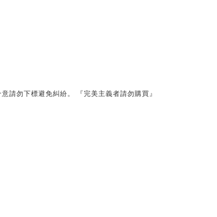
意請勿下標避免糾紛。 『完美主義者請勿購買』 