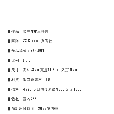
▋作品：國中MVP三井壽
▋團隊：ZX Studio  真香社
▋作品編號：ZXFL001
▋比例：1：6
▋尺寸：高41.3cm 寬度11.3cm 深度10cm
▋材質：進口寶麗石，PU
▋價格：4520 明日恢復原價4900 定金1800
▋體數：國內288
▋預計出貨時間：2022第四季