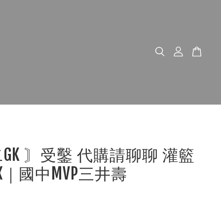
二GK 〙受鑿 代購請聊聊 灌籃
ZX｜國中MVP三井壽