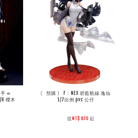
 ∞ 
〘 預購 〙 F：NEX 碧藍航線 逸仙 
1/6 櫻木
1/7比例 pvc 公仔
        從
起

NT$ 870 