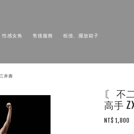
性感女角
售後服務
租借、擺放箱子
P三井壽
〘 不
高手 
NT$ 1,800