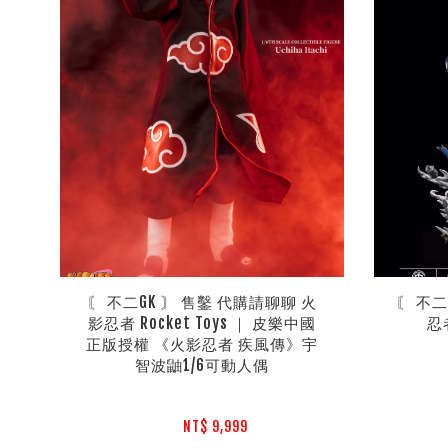
〘 不二GK 〙 售鑿 代購請聊聊 火
〘 不
影忍者 Rocket Toys ｜ 皮樂中國
忍
正版授權 《火影忍者 疾風傳》宇
智波鼬1/6可動人偶
NT$ 9,999 