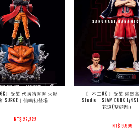
二GK〙受鑿 代購請聊聊 火影
〘 不二GK 〙受鑿 灌籃高手
者 SURGE｜仙鳴初登場
Studio｜SLAM DUNK 1/4&
花道(雙頭雕）
NT$ 22,222 
NT$ 9,999 