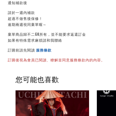
通知補款後
請於一週內補款
超過不做售後保修！
逾期兩週視同棄單喔～
棄單商品歸不二GK所有，並不能要求返還訂金
如果有特殊需求麻煩請和我聯絡
訂購前請先閱讀 
服務條款
訂購後視為會員已閱讀、瞭解並同意服務條款內的內容。
您可能也喜歡