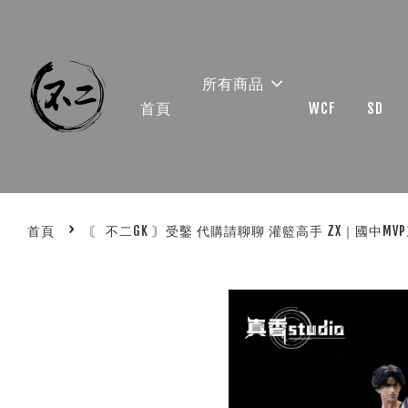
所有商品
首頁
WCF
SD
›
首頁
〘 不二GK 〙受鑿 代購請聊聊 灌籃高手 ZX｜國中MV