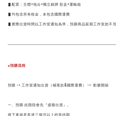
▋配置：主體+地台+獨立銘牌 彩盒+運輸箱
▋均包含所有稅金，未包含國際運費
▋實際出貨時間以工作室通知為準，預購商品延期工作室恕不
※預購流程
預購 -> 工作室通知出貨（補尾款&國際運費） ->  歡樂開箱
一、預購 此階段會先『虛擬出貨』。
接下來就是長達三個月以上的等待期