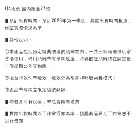
1/4比例 國內限量77體
▋預計出貨時間：預計2023年第一季度，具體出貨時間根據工
作室實際情況為準
▋其他說明：
①本產品包括預定特典贈送的頭雕在內，一共三款頭雕供玩家
替換使用，備用頭雕帶有單獨底座，特典贈送頭雕將在開定後
一個星期公佈實物圖；
②地台特效件帶燈效，燈效分為常亮和呼吸兩種模式；
③產品帶有獨立限定編號銘牌。
▋均包含所有稅金，未包含國際運費
▋實際出貨時間以工作室通知為準，預購商品延期工作室恕不
另行告知