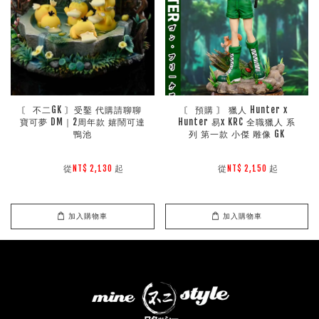
〘 不二GK 〙受鑿 代購請聊聊 
〘 預購 〙 獵人 Hunter x 
寶可夢 DM｜2周年款 嬉鬧可達
Hunter 易x KRC 全職獵人 系
鴨池
列 第一款 小傑 雕像 GK
        從
起

        從
起

NT$ 2,130 
NT$ 2,150 
加入購物車
加入購物車