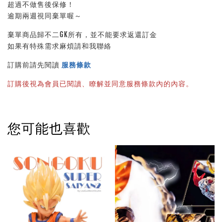
超過不做售後保修！
逾期兩週視同棄單喔～
棄單商品歸不二GK所有，並不能要求返還訂金
如果有特殊需求麻煩請和我聯絡
訂購前請先閱讀 
服務條款
訂購後視為會員已閱讀、瞭解並同意服務條款內的內容。
您可能也喜歡