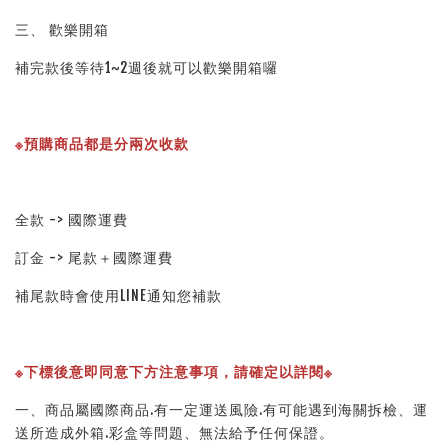
三、 歡樂開箱
補完款後等待1~2週後就可以歡樂開箱囉
※預購商品都是分兩次收款
全款 -> 國際運費
訂金 -> 尾款＋國際運費
補尾款時會使用LINE通知您補款
※下標後意即同意下方注意事項，請確定以詳閱※ 
一、商品屬國際商品.有一定運送風險.有可能遇到海關拆檢、運
送所造成外箱.彩盒等問題、無法給予任何保證。 