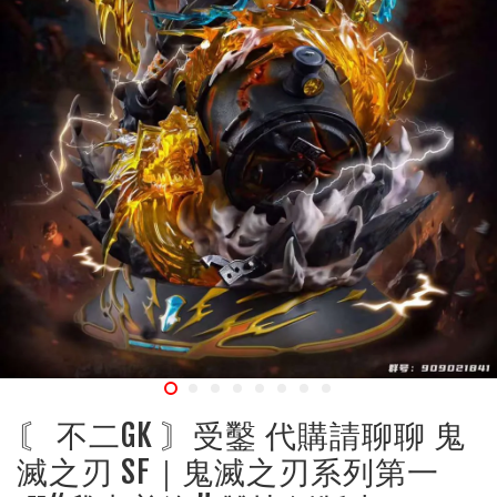
〘 不二GK 〙受鑿 代購請聊聊 鬼
滅之刃 SF｜鬼滅之刃系列第一