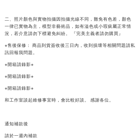
二、照片顏色與實物拍攝因拍攝光線不同，難免有色差，顏色
一律已實物為主，模型非藝術品，如有溢色或小瑕疵屬正常情
況，若介意請勿下標避免糾紛。 『完美主義者請勿購買』 
※售後保修： 商品到貨簽收後三日內，收到損壞等相關問題請私
訊回報我問題。 
※開箱請錄影※ 
※開箱請錄影※ 
※開箱請錄影※ 
和工作室談起維修事宜時，會比較好談。 感謝各位。
通知補款後
請於一週內補款