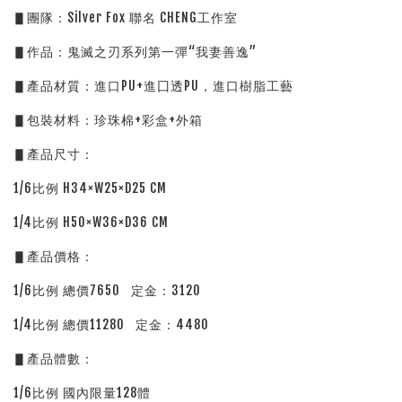
▋團隊：Silver Fox 聯名 CHENG工作室
▋作品：鬼滅之刃系列第一彈“我妻善逸”
▋產品材質：進口PU+進囗透PU，進口樹脂工藝
▋包裝材料：珍珠棉+彩盒+外箱
▋產品尺寸：
1/6比例 H34×W25×D25 CM
1/4比例 H50×W36×D36 CM
▋產品價格：
1/6比例 總價7650   定金：3120
1/4比例 總價11280   定金：4480
▋產品體數：
1/6比例 國內限量128體