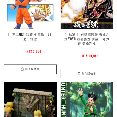
〘 不二GK〙現貨 七龍珠｜LG 
〘 結單 〙 代購請聊聊 鬼滅之
超二悟空
刃 YOYO 我妻善逸 霹靂一閃 六
連 登峰造極
NT$ 3,250 
NT$ 99,999 
加入購物車
加入購物車