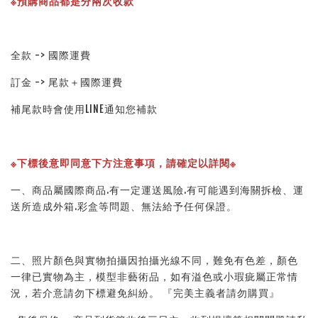
※預購商品都是分兩次收款
全款 -> 國際運費
訂金 -> 尾款＋國際運費
補尾款時會使用LINE通知您補款
※下標後意即同意下方注意事項，請確定以詳閱※ 
一、商品屬國際商品.有一定運送風險.有可能遇到海關拆檢、運
送所造成外箱.彩盒等問題、無法給予任何保證。 
二、照片顏色與實物拍攝因拍攝光線不同，難免有色差，顏色
一律已實物為主，模型非藝術品，如有溢色或小瑕疵屬正常情
況，若介意請勿下標避免糾紛。 『完美主義者請勿購買』 