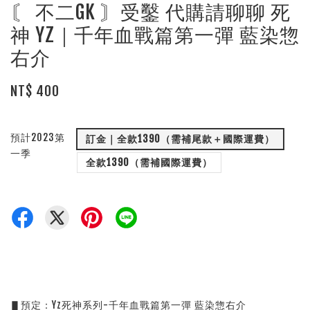
〘 不二GK 〙受鑿 代購請聊聊 死
神 YZ｜千年血戰篇第一彈 藍染惣
右介
NT$ 400
預計2023第
訂金｜全款1390（需補尾款＋國際運費）
一季
全款1390（需補國際運費）
▋預定：Yz死神系列-千年血戰篇第一彈 藍染惣右介