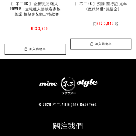
〘 不二GK 〙全新現貨 獵人 
〘 不二GK 〙預購 西行記 光年
POWER｜全職獵人揍敵客家族
｜《魔猿降世-孫悟空》
—桀諾·揍敵客&席巴·揍敵客
        從
起

NT$ 5,840 
NT$ 3,700 
加入購物車
加入購物車
© 2026 不二.All Rights Reserved.
關注我們