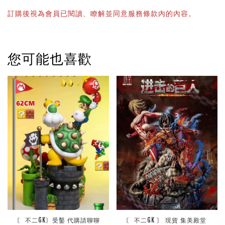
訂購後視為會員已閱讀、瞭解並同意服務條款內的內容。
您可能也喜歡
 〘 不二GK〙受鑿 代購請聊聊 
〘 不二GK 〙 現貨 集美殿堂 