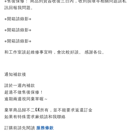
※售後保修： 商品到貨簽收後三日內，收到損壞等相關問題請私
訊回報我問題。 
※開箱請錄影※ 
※開箱請錄影※ 
※開箱請錄影※ 
和工作室談起維修事宜時，會比較好談。 感謝各位。
通知補款後
請於一週內補款
超過不做售後保修！
逾期兩週視同棄單喔～
棄單商品歸不二GK所有，並不能要求返還訂金
如果有特殊需求麻煩請和我聯絡
訂購前請先閱讀 
服務條款