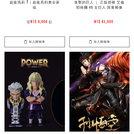
超級瑪莉 T｜超級馬利奧全家
進擊的巨人 ｜ 正版授權 艾倫
福
耶格爾 vs 女巨人 限量雕像
        從
起

NT$ 4,000 
NT$ 41,000 
加入購物車
加入購物車