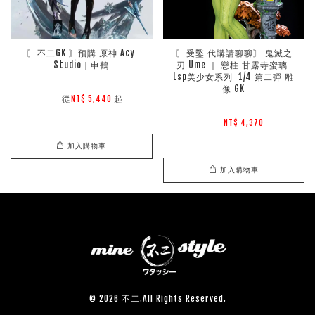
〘 不二GK 〙預購 原神 Acy 
〘 受鑿 代購請聊聊〙 鬼滅之
Studio｜申鶴
刃 Ume ｜ 戀柱 甘露寺蜜璃 
Lsp美少女系列  1/4 第二彈 雕
像 GK
        從
起

NT$ 5,440 
NT$ 4,370 
加入購物車
加入購物車
© 2026 不二.All Rights Reserved.