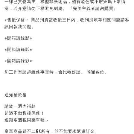
一律已實物為主，模型非藝術品，如有溢色或小瑕疵屬正常情
況，若介意請勿下標避免糾紛。 『完美主義者請勿購買』 
※售後保修： 商品到貨簽收後三日內，收到損壞等相關問題請私
訊回報我問題。 
※開箱請錄影※ 
※開箱請錄影※ 
※開箱請錄影※ 
和工作室談起維修事宜時，會比較好談。 感謝各位。
通知補款後
請於一週內補款
超過不做售後保修！
逾期兩週視同棄單喔～
棄單商品歸不二GK所有，並不能要求返還訂金