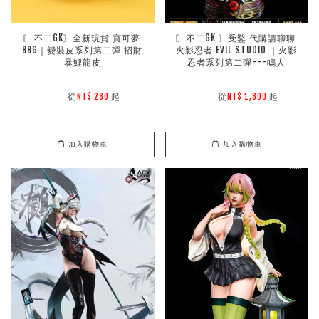
〘 不二GK〙全新現貨 寶可夢 
〘 不二GK 〙受鑿 代購請聊聊 
BBG｜變裝皮系列第二彈 招財
火影忍者 EVIL STUDIO ｜火影
暴鯉龍皮
忍者系列第二彈---鳴人
        從
起

        從
起

NT$ 280 
NT$ 1,800 
加入購物車
加入購物車