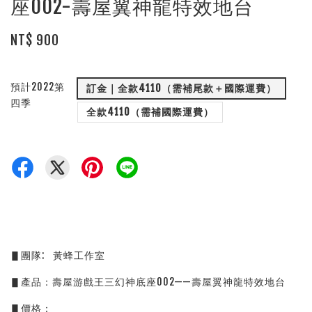
座002-壽屋翼神龍特效地台
NT$ 900
預計2022第
訂金｜全款4110（需補尾款＋國際運費）
四季
全款4110（需補國際運費）
▋團隊:   黃蜂工作室
▋產品：壽屋游戲王三幻神底座002——壽屋翼神龍特效地台
▋價格：