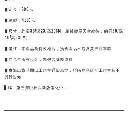
▋定金：900元
▋總價：4110元
▋尺寸：約長38/深23/高29CM（組裝壽屋天空龍後：約長50/深
40/高53CM）
▋備註：本產品為特效地台，預售產品不包含翼神龍本體
▋均包含所有稅金，未包含國際運費
▋實際出貨時間以工作室通知為準，預購商品延期工作室恕不
另行告知
▋Ps：第三彈巨神兵新版優化中～