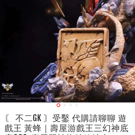
〘 不二GK 〙受鑿 代購請聊聊 遊
戲王 黃蜂｜壽屋游戲王三幻神底