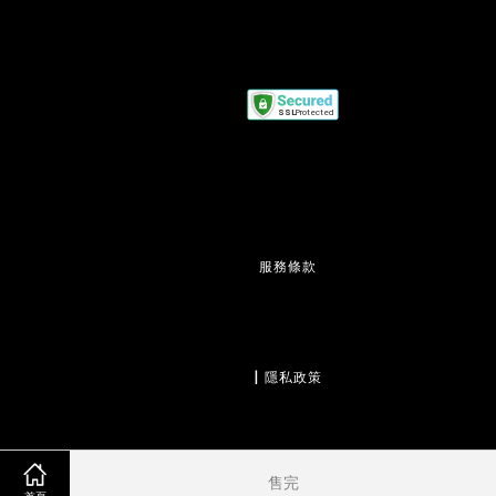
服務條款
                  | 
隱私政策
售完
                  | 
退款政策