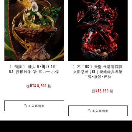
〘 預購 〙 獵人 UNiQUE ART 
〘 不二GK 〙受鑿 代購請聊聊 
UA  授權雕像 傑· 富力士 小傑
火影忍者 QBL｜曉組織共鳴第
二彈-飛段-邪神
        從
起

NT$ 8,700 
        從
起

NT$ 250 
加入購物車
加入購物車