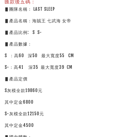
匯款後五碼：
▋團隊名稱： LAST SLEEP
▋產品名稱：海賊王 七武海 女帝
▋產品比例:   S  S-
▋產品數據：
S  ：高60   深50   最大寬度55   CM 
S-：高41    深35  最大寬度39  CM
▋產品定價
S灰模全款19860元
其中定金6800
S-灰模全款12150元
其中定金4500
▋國內體數：