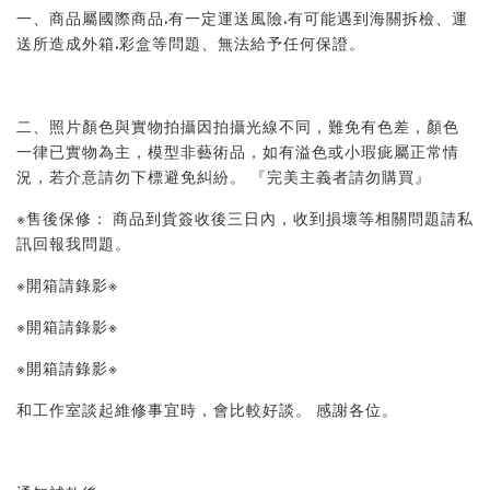
一、商品屬國際商品.有一定運送風險.有可能遇到海關拆檢、運
送所造成外箱.彩盒等問題、無法給予任何保證。 
二、照片顏色與實物拍攝因拍攝光線不同，難免有色差，顏色
一律已實物為主，模型非藝術品，如有溢色或小瑕疵屬正常情
況，若介意請勿下標避免糾紛。 『完美主義者請勿購買』 
※售後保修： 商品到貨簽收後三日內，收到損壞等相關問題請私
訊回報我問題。 
※開箱請錄影※ 
※開箱請錄影※ 
※開箱請錄影※ 
和工作室談起維修事宜時，會比較好談。 感謝各位。