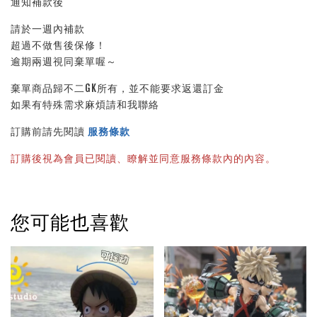
通知補款後
請於一週內補款
超過不做售後保修！
逾期兩週視同棄單喔～
棄單商品歸不二GK所有，並不能要求返還訂金
如果有特殊需求麻煩請和我聯絡
訂購前請先閱讀 
服務條款
訂購後視為會員已閱讀、瞭解並同意服務條款內的內容。
您可能也喜歡