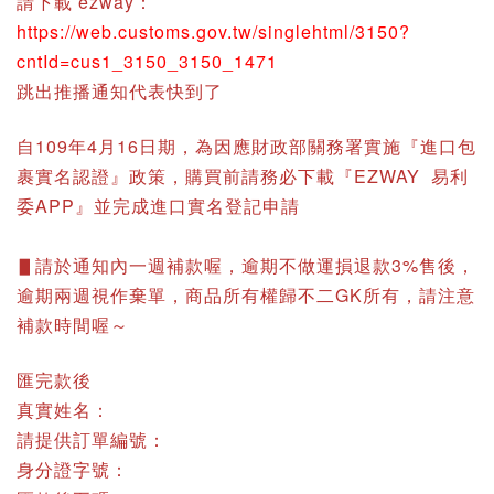
請下載 ezway：
https://web.customs.gov.tw/singlehtml/3150?
cntId=cus1_3150_3150_1471
跳出推播通知代表快到了
自109年4月16日期，為因應財政部關務署實施『進口包
裹實名認證』政策，購買前請務必下載『EZWAY 易利
委APP』並完成進口實名登記申請
▋請於通知內一週補款喔，逾期不做運損退款3%售後，
逾期兩週視作棄單，商品所有權歸不二GK所有，請注意
補款時間喔～
匯完款後
真實姓名：
請提供訂單編號：
身分證字號：