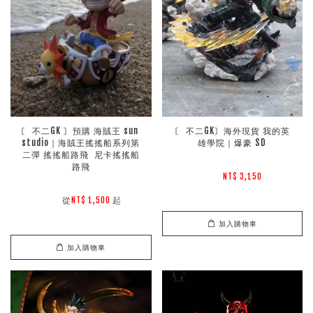
〘 不二GK 〙預購 海賊王 sun 
〘 不二GK〙海外現貨 我的英
studio｜海賊王搖搖船系列第
雄學院｜爆豪 SD
二彈 搖搖船路飛  尼卡搖搖船
路飛
NT$ 3,150 
        從
起

NT$ 1,500 
加入購物車
加入購物車