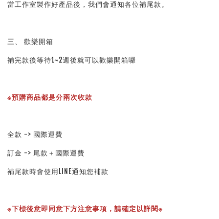
當工作室製作好產品後，我們會通知各位補尾款。
三、 歡樂開箱
補完款後等待1~2週後就可以歡樂開箱囉
※預購商品都是分兩次收款
全款 -> 國際運費
訂金 -> 尾款＋國際運費
補尾款時會使用LINE通知您補款
※下標後意即同意下方注意事項，請確定以詳閱※ 