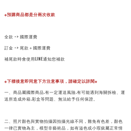
※預購商品都是分兩次收款
全款 -> 國際運費
訂金 -> 尾款＋國際運費
補尾款時會使用LINE通知您補款
※下標後意即同意下方注意事項，請確定以詳閱※ 
一、商品屬國際商品.有一定運送風險.有可能遇到海關拆檢、運
送所造成外箱.彩盒等問題、無法給予任何保證。 
二、照片顏色與實物拍攝因拍攝光線不同，難免有色差，顏色
一律已實物為主，模型非藝術品，如有溢色或小瑕疵屬正常情