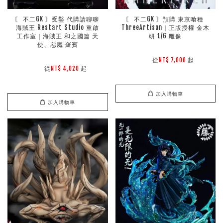
〘 不二GK 〙受鑿 代購請聊聊 
〘 不二GK 〙預購 東京喰種 
海賊王 Restart Studio 重啟
ThreeArtisan｜正版授權 金木
工作室｜海賊王 和之國篇 天
研 1/6 雕像
使、惡魔 羅賓
        從
起

NT$ 7,000 
        從
起

NT$ 4,020 
加入購物車
加入購物車