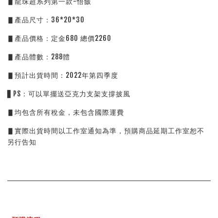
▋龍珠超系列第一款-悟飯
▋產品尺寸：36*20*30
▋產品價格：定金680 總價2260
▋產品體數：288體
▋預計出貨時間：2022年第四季度
▋PS：可以單擺送亞克力支架支撐披風
▋均包含所有稅金，未包含國際運費
▋實際出貨時間以工作室通知為準，預購商品延期工作室恕不
另行告知