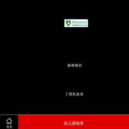
服務條款
                  | 
隱私政策
加入購物車
                  | 
退款政策
首頁