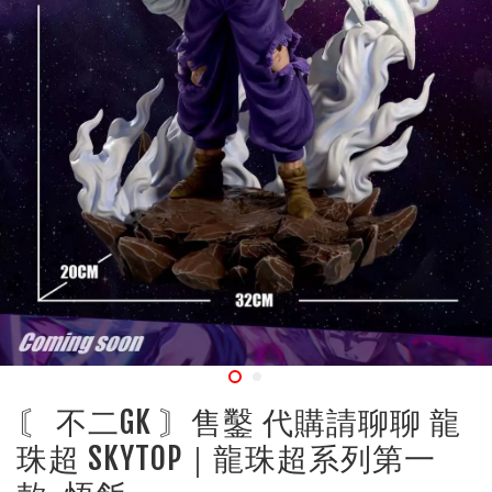
〘 不二GK 〙售鑿 代購請聊聊 龍
珠超 SKYTOP｜龍珠超系列第一