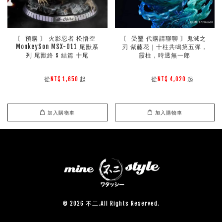
〘 預購 〙 火影忍者 松悟空 
〘 受鑿 代購請聊聊 〙鬼滅之
MonkeySon MSX-011 尾獸系
刃 紫藤花｜十柱共鳴第五彈，
列 尾獸終 s 結篇 十尾
霞柱，時透無一郎
        從
起

        從
起

NT$ 1,650 
NT$ 4,020 
加入購物車
加入購物車
© 2026 不二.All Rights Reserved.