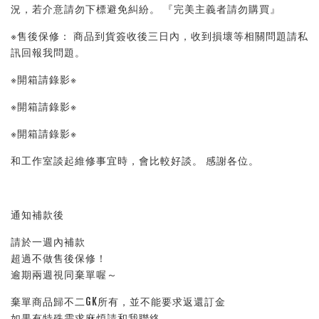
況，若介意請勿下標避免糾紛。 『完美主義者請勿購買』 
※售後保修： 商品到貨簽收後三日內，收到損壞等相關問題請私
訊回報我問題。 
※開箱請錄影※ 
※開箱請錄影※ 
※開箱請錄影※ 
和工作室談起維修事宜時，會比較好談。 感謝各位。
通知補款後
請於一週內補款
超過不做售後保修！
逾期兩週視同棄單喔～
棄單商品歸不二GK所有，並不能要求返還訂金
如果有特殊需求麻煩請和我聯絡