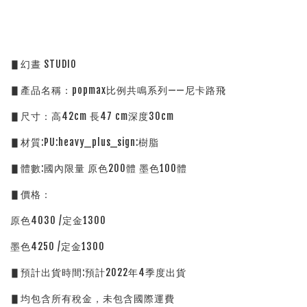
▋幻晝 STUDIO 
▋產品名稱：popmax比例共鳴系列——尼卡路飛
▋尺寸：高42cm 長47 cm深度30cm
▋材質:PU:heavy_plus_sign:樹脂
▋體數:國內限量 原色200體 墨色100體
▋價格：
原色4030 /定金1300 
墨色4250 /定金1300
▋預計出貨時間:預計2022年4季度出貨
▋均包含所有稅金，未包含國際運費