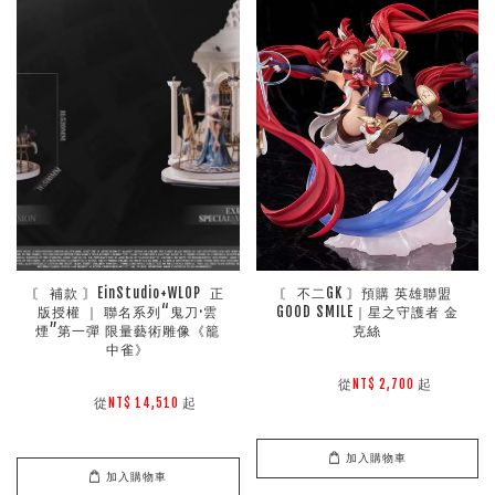
〘 補款 〙EinStudio+WLOP  正
〘 不二GK 〙預購 英雄聯盟 
版授權 ｜ 聯名系列“鬼刀·雲
GOOD SMILE｜星之守護者 金
煙”第一彈 限量藝術雕像《籠
克絲
中雀》
        從
起

NT$ 2,700 
        從
起

NT$ 14,510 
加入購物車
加入購物車