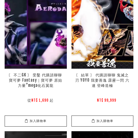
〘 不二GK 〙 受鑿 代購請聊聊 
〘 結單 〙 代購請聊聊 鬼滅之
寶可夢 Fantasy｜寶可夢 原始
刃 YOYO 我妻善逸 霹靂一閃 六
力量”mega化石翼龍
連 登峰造極
        從
起

NT$ 1,690 
NT$ 99,999 
加入購物車
加入購物車