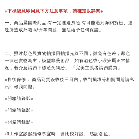
※下標後意即同意下方注意事項，請確定以詳閱※ 
一、商品屬國際商品.有一定運送風險.有可能遇到海關拆檢、運
送所造成外箱.彩盒等問題、無法給予任何保證。 
二、照片顏色與實物拍攝因拍攝光線不同，難免有色差，顏色
一律已實物為主，模型非藝術品，如有溢色或小瑕疵屬正常情
況，若介意請勿下標避免糾紛。 『完美主義者請勿購買』 
※售後保修： 商品到貨簽收後三日內，收到損壞等相關問題請私
訊回報我問題。 
※開箱請錄影※ 
※開箱請錄影※ 
※開箱請錄影※ 
和工作室談起維修事宜時，會比較好談。 感謝各位。