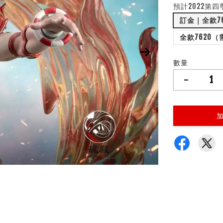
預計2022第四
訂金｜全款7
全款7620
數量
-