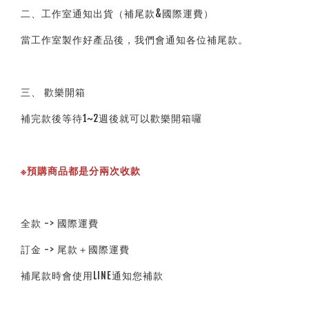
二、工作室通知出貨（補尾款&國際運費）
當工作室製作好產品後，我們會通知各位補尾款。
三、 歡樂開箱
補完款後等待1~2週後就可以歡樂開箱囉
※預購商品都是分兩次收款
全款 -> 國際運費
訂金 -> 尾款＋國際運費
補尾款時會使用LINE通知您補款