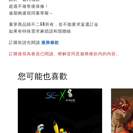
超過不做售後保修！
逾期兩週視同棄單喔～
棄單商品歸不二GK所有，並不能要求返還訂金
如果有特殊需求麻煩請和我聯絡
訂購前請先閱讀 
服務條款
訂購後視為會員已閱讀、瞭解並同意服務條款內的內容。
您可能也喜歡