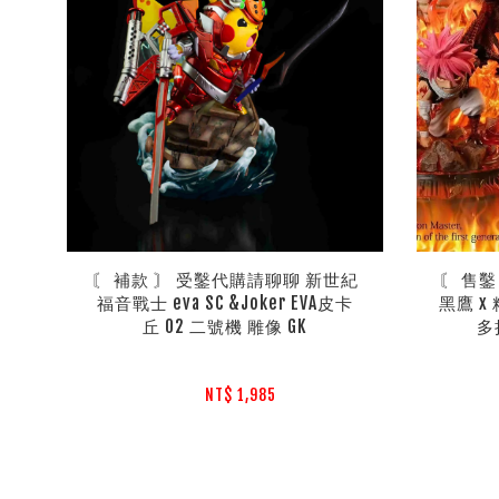
〘 補款 〙 受鑿代購請聊聊 新世紀
〘 售鑿
福音戰士 eva SC &Joker EVA皮卡
黑鷹 x 
丘 02 二號機 雕像 GK
多
NT$ 1,985 