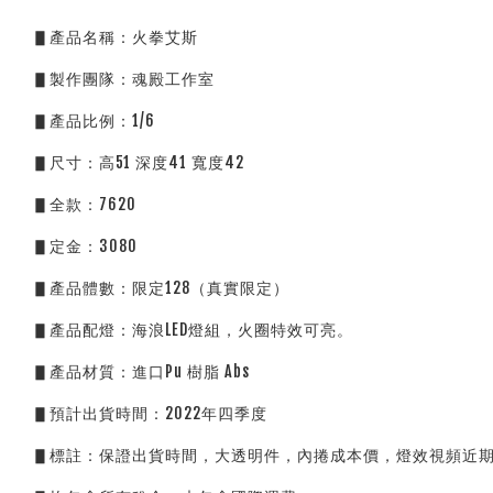
▋產品名稱：火拳艾斯
▋製作團隊：魂殿工作室
▋產品比例：1/6
▋尺寸：高51 深度41 寬度42
▋全款：7620
▋定金：3080
▋產品體數：限定128（真實限定）
▋產品配燈：海浪LED燈組，火圈特效可亮。
▋產品材質：進口Pu 樹脂 Abs 
▋預計出貨時間：2022年四季度
▋標註：保證出貨時間，大透明件，內捲成本價，燈效視頻近