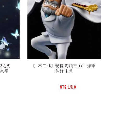
滅之刃 
〘 不二GK〙現貨 海賊王 YZ｜海軍
 香奈乎
英雄 卡普
NT$ 1,510 