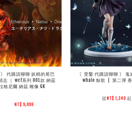
 〙 代購請聊聊 妖精的尾巴 
〘受鑿 代購請聊聊 〙 鬼
精志 ｜ wcf系列 001款 納茲 
whale 鯨歌  |  第二彈
拉格尼爾 納茲 雕像 GK
        從
起

NT$ 1,240 
NT$ 9,999 