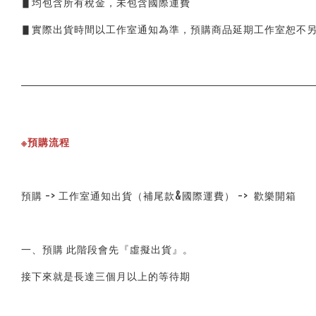
▋均包含所有稅金，未包含國際運費
▋實際出貨時間以工作室通知為準，預購商品延期工作室恕不
※預購流程
預購 -> 工作室通知出貨（補尾款&國際運費） ->  歡樂開箱
一、預購 此階段會先『虛擬出貨』。
接下來就是長達三個月以上的等待期