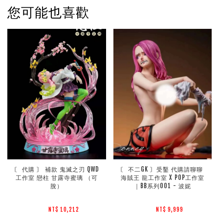
您可能也喜歡
〘 代購 〙 補款 鬼滅之刃 QWD
〘 不二GK 〙受鑿 代購請聊聊 
工作室 戀柱 甘露寺蜜璃 （可
海賊王 龍工作室 X POP工作室
脫）
｜BB系列001 - 波妮
NT$ 10,212 
NT$ 9,999 