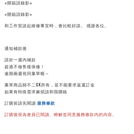
※開箱請錄影※ 
※開箱請錄影※ 
和工作室談起維修事宜時，會比較好談。 感謝各位。
通知補款後
請於一週內補款
超過不做售後保修！
逾期兩週視同棄單喔～
棄單商品歸不二GK所有，並不能要求返還訂金
如果有特殊需求麻煩請和我聯絡
訂購前請先閱讀 
服務條款
訂購後視為會員已閱讀、瞭解並同意服務條款內的內容。