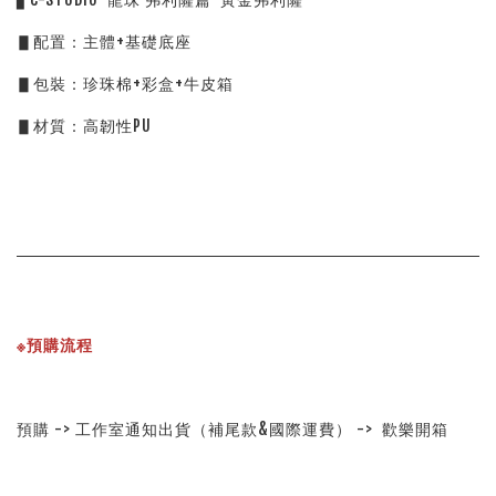
▋配置：主體+基礎底座         
▋包裝：珍珠棉+彩盒+牛皮箱
▋材質：高韌性PU
※預購流程
預購 -> 工作室通知出貨（補尾款&國際運費） ->  歡樂開箱