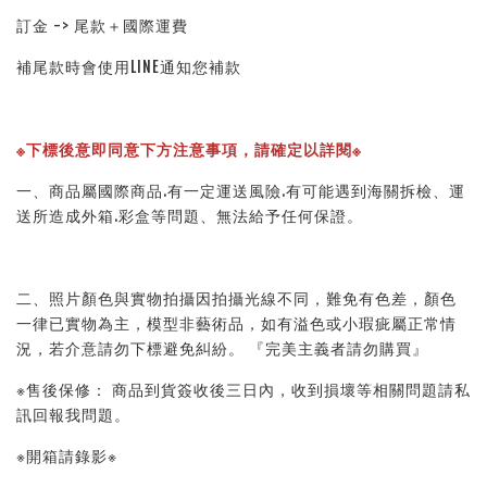
訂金 -> 尾款＋國際運費
補尾款時會使用LINE通知您補款
※下標後意即同意下方注意事項，請確定以詳閱※ 
一、商品屬國際商品.有一定運送風險.有可能遇到海關拆檢、運
送所造成外箱.彩盒等問題、無法給予任何保證。 
二、照片顏色與實物拍攝因拍攝光線不同，難免有色差，顏色
一律已實物為主，模型非藝術品，如有溢色或小瑕疵屬正常情
況，若介意請勿下標避免糾紛。 『完美主義者請勿購買』 
※售後保修： 商品到貨簽收後三日內，收到損壞等相關問題請私
訊回報我問題。 
※開箱請錄影※ 