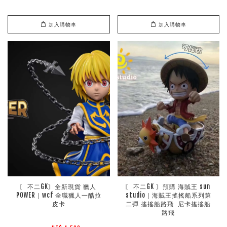
加入購物車
加入購物車
〘 不二GK〙全新現貨 獵人 
〘 不二GK 〙預購 海賊王 sun 
POWER｜wcf 全職獵人一酷拉
studio｜海賊王搖搖船系列第
皮卡
二彈 搖搖船路飛  尼卡搖搖船
路飛