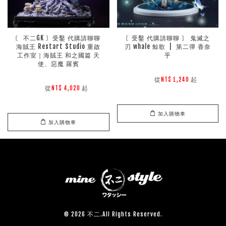
〘 不二GK 〙受鑿 代購請聊聊 
〘受鑿 代購請聊聊 〙 鬼滅之
海賊王 Restart Studio 重啟
刃 whale 鯨歌  |  第二彈 香奈
工作室｜海賊王 和之國篇 天
乎
使、惡魔 羅賓
        從
起

NT$ 1,240 
        從
起

NT$ 4,020 
加入購物車
加入購物車
© 2026 不二.All Rights Reserved.