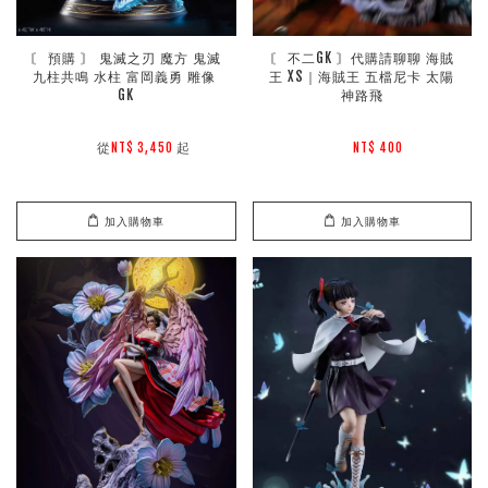
〘 預購 〙 鬼滅之刃 魔方 鬼滅 
〘 不二GK 〙代購請聊聊 海賊
九柱共鳴 水柱 富岡義勇 雕像 
王 XS｜海賊王 五檔尼卡 太陽
GK
神路飛
        從
起

NT$ 3,450 
NT$ 400 
加入購物車
加入購物車