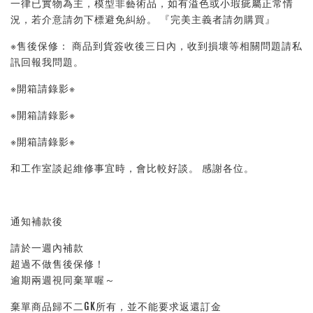
一律已實物為主，模型非藝術品，如有溢色或小瑕疵屬正常情
況，若介意請勿下標避免糾紛。 『完美主義者請勿購買』 
※售後保修： 商品到貨簽收後三日內，收到損壞等相關問題請私
訊回報我問題。 
※開箱請錄影※ 
※開箱請錄影※ 
※開箱請錄影※ 
和工作室談起維修事宜時，會比較好談。 感謝各位。
通知補款後
請於一週內補款
超過不做售後保修！
逾期兩週視同棄單喔～
棄單商品歸不二GK所有，並不能要求返還訂金