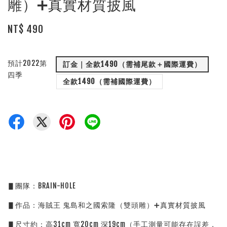
雕）➕真實材質披風
NT$ 490
預計2022第
訂金｜全款1490（需補尾款＋國際運費）
四季
全款1490（需補國際運費）
▋團隊：BRAIN-HOLE
▋作品：海賊王 鬼島和之國索隆（雙頭雕）➕真實材質披風
▋尺寸約：高31cm 寬20cm 深19cm（手工測量可能存在誤差，