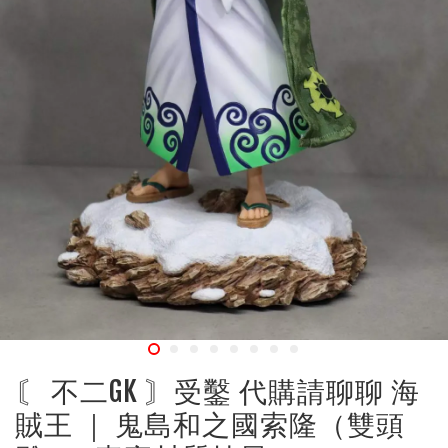
〘 不二GK 〙受鑿 代購請聊聊 海
賊王 ｜ 鬼島和之國索隆（雙頭