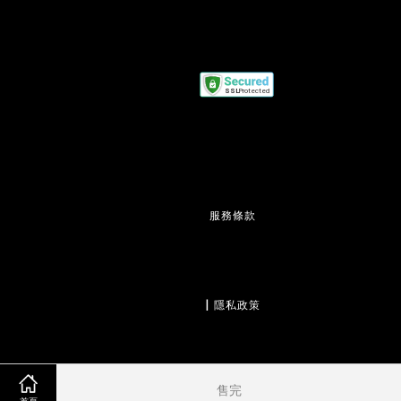
服務條款
                  | 
隱私政策
售完
                  | 
退款政策