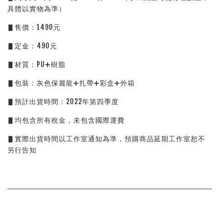
具體以實物為準）
▋售價：1490元
▋定金：490元
▋材質：PU➕樹脂
▋包裝：灰色保麗龍➕扎帶➕彩盒➕外箱
▋預計出貨時間：2022年第四季度
▋均包含所有稅金，未包含國際運費
▋實際出貨時間以工作室通知為準，預購商品延期工作室恕不
另行告知