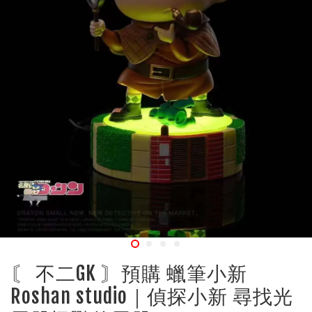
〘 不二GK 〙預購 蠟筆小新
Roshan studio｜偵探小新 尋找光