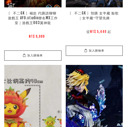
〘 不二GK 〙補款 代購請聊聊 
〘 不二GK 〙預購 女半藏 鯨歌
遊戲王 AYO.studio聯名MX工作
｜女半藏-守望先鋒
室｜游戲王003翼神龍
        從
起

NT$ 5,440 
NT$ 9,999 
加入購物車
加入購物車