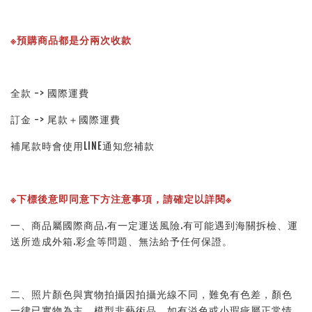
※預購商品都是分兩次收款
全款 -> 國際運費
訂金 -> 尾款＋國際運費
補尾款時會使用LINE通知您補款
※下標後意即同意下方注意事項，請確定以詳閱※ 
一、商品屬國際商品.有一定運送風險.有可能遇到海關拆檢、運
送所造成外箱.彩盒等問題、無法給予任何保證。 
二、照片顏色與實物拍攝因拍攝光線不同，難免有色差，顏色
一律已實物為主，模型非藝術品，如有溢色或小瑕疵屬正常情