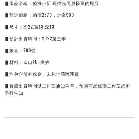
▋產品名稱：偵探小新 尋找光屁股怪獸的屁股
▋預定價格：總價2570，定金900
▋尺寸：高22.寬13.深13
▋預計出貨時間：2022第三季
▋限量：200體
▋材料：進口PU+燈效
▋均包含所有稅金，未包含國際運費
▋實際出貨時間以工作室通知為準，預購商品延期工作室恕不
另行告知