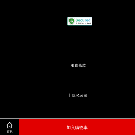
服務條款
                  | 
隱私政策
                  | 
退款政策
加入購物車
首頁