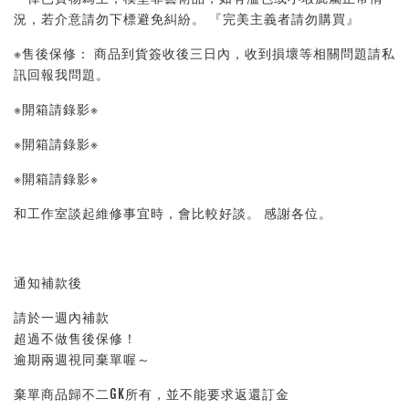
況，若介意請勿下標避免糾紛。 『完美主義者請勿購買』 
※售後保修： 商品到貨簽收後三日內，收到損壞等相關問題請私
訊回報我問題。 
※開箱請錄影※ 
※開箱請錄影※ 
※開箱請錄影※ 
和工作室談起維修事宜時，會比較好談。 感謝各位。
通知補款後
請於一週內補款
超過不做售後保修！
逾期兩週視同棄單喔～
棄單商品歸不二GK所有，並不能要求返還訂金