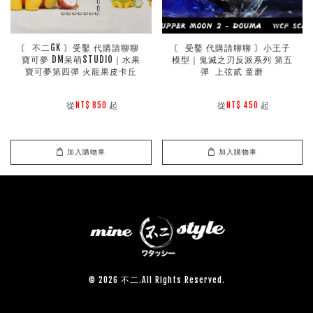
〘 不二GK 〙受鑿 代購請聊聊 
〘 受鑿 代購請聊聊 〙小王子
寶可夢 DM呆萌STUDIO｜水果
模型｜鬼滅之刃反派系列 第五
寶可夢第四彈 火龍果皮卡丘
彈  上弦貳 童磨
        從
起

        從
起

NT$ 850 
NT$ 450 
加入購物車
加入購物車
© 2026 不二.All Rights Reserved.