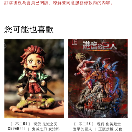
訂購後視為會員已閱讀、瞭解並同意服務條款內的內容。
您可能也喜歡
 〘 不二GK 〙 現貨 鬼滅之刃 
〘 不二GK 〙 現貨 集美殿堂 
ShowHand ｜ 鬼滅之刃 炭治郎 
進擊的巨人 ｜ 正版授權 艾倫