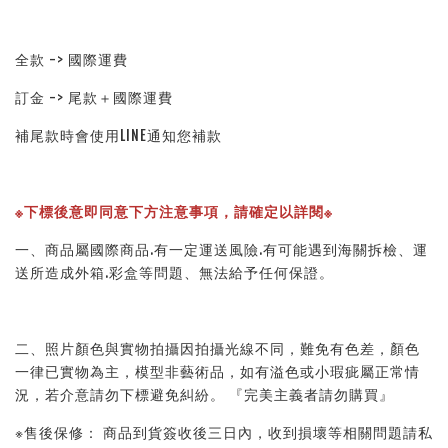
全款 -> 國際運費
訂金 -> 尾款＋國際運費
補尾款時會使用LINE通知您補款
※下標後意即同意下方注意事項，請確定以詳閱※ 
一、商品屬國際商品.有一定運送風險.有可能遇到海關拆檢、運
送所造成外箱.彩盒等問題、無法給予任何保證。 
二、照片顏色與實物拍攝因拍攝光線不同，難免有色差，顏色
一律已實物為主，模型非藝術品，如有溢色或小瑕疵屬正常情
況，若介意請勿下標避免糾紛。 『完美主義者請勿購買』 
※售後保修： 商品到貨簽收後三日內，收到損壞等相關問題請私