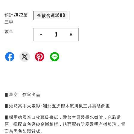
預計2022第
全款含運1600
三季
數量
-
+
▋星空工作室出品
▋灌籃高手大電影-湘北五虎櫻木流川楓三井壽裝飾畫
▋採用德國進口收藏級畫紙，愛普生原裝墨水微噴，色彩還
原，搭配白色磨砂金屬相框，錶面配有防塵透明有機玻璃，背
面為黑色防潮背板。