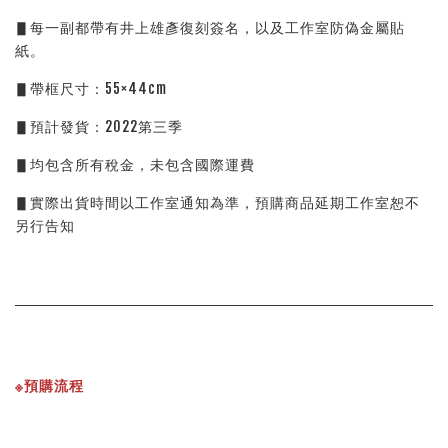
▋每一副都帶有井上雄彥復刻簽名，以及工作室防偽金屬貼
紙。
▋帶框尺寸：55×44cm
▋預計發貨：2022第三季
▋均包含所有稅金，未包含國際運費
▋實際出貨時間以工作室通知為準，預購商品延期工作室恕不
另行告知
※預購流程