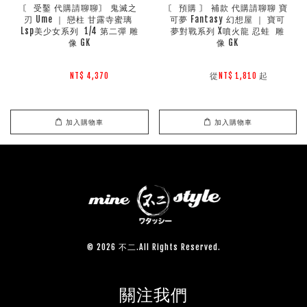
〘 受鑿 代購請聊聊〙 鬼滅之
〘 預購 〙 補款 代購請聊聊 寶
刃 Ume ｜ 戀柱 甘露寺蜜璃 
可夢 Fantasy 幻想屋 ｜ 寶可
Lsp美少女系列  1/4 第二彈 雕
夢對戰系列 X噴火龍 忍蛙  雕
像 GK
像 GK
        從
起

NT$ 4,370 
NT$ 1,810 
加入購物車
加入購物車
© 2026 不二.All Rights Reserved.
關注我們