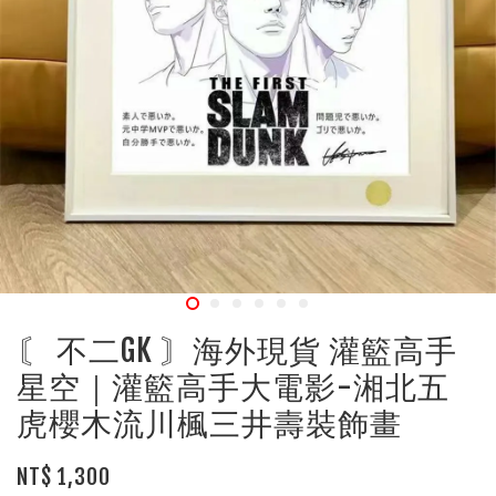
〘 不二GK 〙海外現貨 灌籃高手
星空｜灌籃高手大電影-湘北五
虎櫻木流川楓三井壽裝飾畫
NT$ 1,300