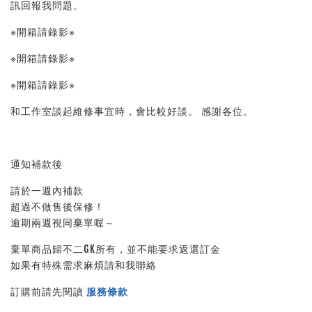
訊回報我問題。 
※開箱請錄影※ 
※開箱請錄影※ 
※開箱請錄影※ 
和工作室談起維修事宜時，會比較好談。 感謝各位。
通知補款後
請於一週內補款
超過不做售後保修！
逾期兩週視同棄單喔～
棄單商品歸不二GK所有，並不能要求返還訂金
如果有特殊需求麻煩請和我聯絡
訂購前請先閱讀 
服務條款