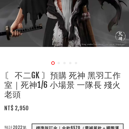
〘 不二GK 〙預購 死神 黑羽工作
室｜死神1/6 小場景 一隊長 殘火
老頭
NT$ 2,950
預計2022第
標準版訂金｜全款6570（需補尾款＋國際運