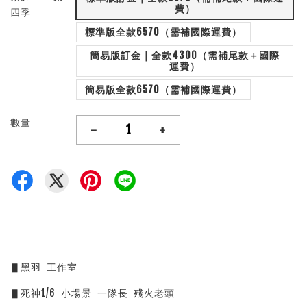
費）
四季
標準版全款6570（需補國際運費）
簡易版訂金｜全款4300（需補尾款＋國際
運費）
簡易版全款6570（需補國際運費）
數量
-
+
▋黑羽  工作室
▋死神1/6  小場景  一隊長  殘火老頭