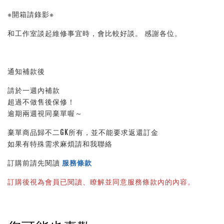
※開箱請錄影※ 
和工作室談起維修事宜時，會比較好談。 感謝各位。
通知補款後
請於一週內補款
超過不做售後保修！
逾期兩週視同棄單喔～
棄單商品歸不二GK所有，並不能要求返還訂金
如果有特殊需求麻煩請和我聯絡
訂購前請先閱讀 
服務條款
訂購後視為會員已閱讀、瞭解並同意服務條款內的內容。