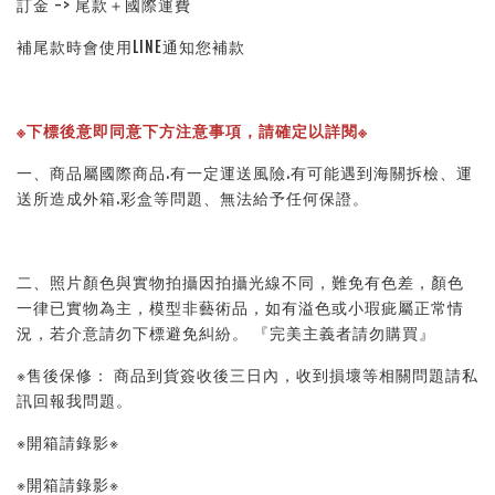
訂金 -> 尾款＋國際運費
補尾款時會使用LINE通知您補款
※下標後意即同意下方注意事項，請確定以詳閱※ 
一、商品屬國際商品.有一定運送風險.有可能遇到海關拆檢、運
送所造成外箱.彩盒等問題、無法給予任何保證。 
二、照片顏色與實物拍攝因拍攝光線不同，難免有色差，顏色
一律已實物為主，模型非藝術品，如有溢色或小瑕疵屬正常情
況，若介意請勿下標避免糾紛。 『完美主義者請勿購買』 
※售後保修： 商品到貨簽收後三日內，收到損壞等相關問題請私
訊回報我問題。 
※開箱請錄影※ 
※開箱請錄影※ 