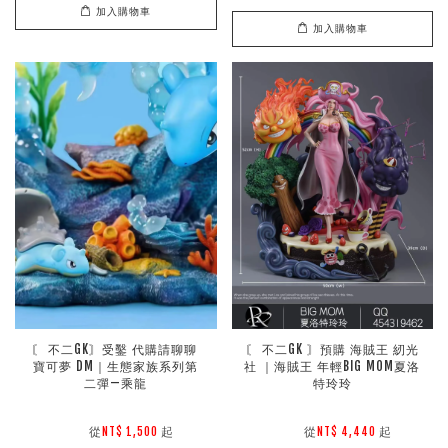
加入購物車
加入購物車
〘 不二GK〙受鑿 代購請聊聊 
〘 不二GK 〙預購 海賊王 紉光
寶可夢 DM｜生態家族系列第
社 ｜海賊王 年輕BIG MOM夏洛
二彈—乘龍
特玲玲
        從
起

        從
起

NT$ 1,500 
NT$ 4,440 