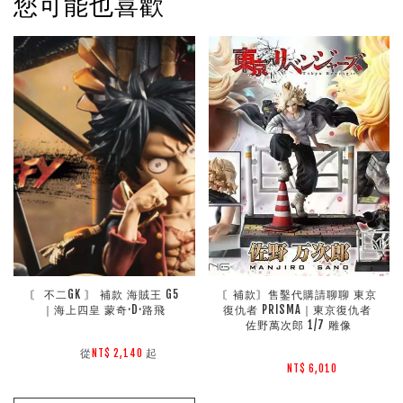
您可能也喜歡
〘 不二GK 〙 補款 海賊王 G5
〘補款〙售鑿代購請聊聊 東京
｜海上四皇 蒙奇·D·路飛
復仇者 PRISMA｜東京復仇者 
佐野萬次郎 1/7 雕像
        從
起

NT$ 2,140 
NT$ 6,010 