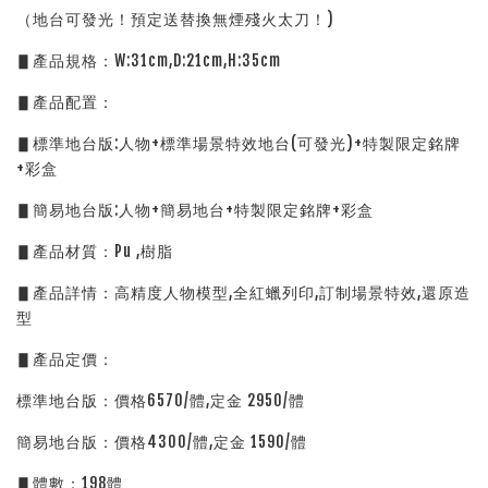
（地台可發光！預定送替換無煙殘火太刀！)
▋產品規格：W:31cm,D:21cm,H:35cm
▋產品配置：
▋標準地台版:人物+標準場景特效地台(可發光)+特製限定銘牌
+彩盒
▋簡易地台版:人物+簡易地台+特製限定銘牌+彩盒
▋產品材質：Pu ,樹脂
▋產品詳情：高精度人物模型,全紅蠟列印,訂制場景特效,還原造
型
▋產品定價：
標準地台版：價格6570/體,定金 2950/體
簡易地台版：價格4300/體,定金 1590/體
▋體數：198體