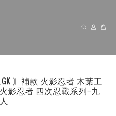
二GK 〙補款 火影忍者 木葉工
火影忍者 四次忍戰系列-九
人