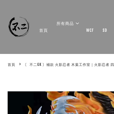
所有商品
首頁
WCF
SD
›
首頁
〘 不二GK 〙補款 火影忍者 木葉工作室｜火影忍者