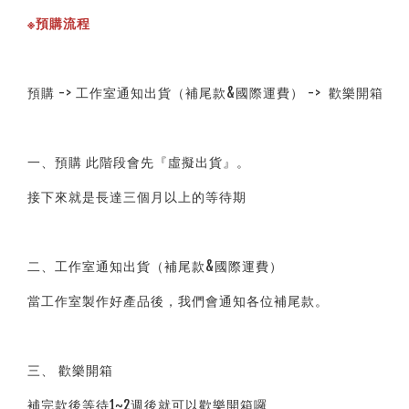
※預購流程
預購 -> 工作室通知出貨（補尾款&國際運費） ->  歡樂開箱
一、預購 此階段會先『虛擬出貨』。
接下來就是長達三個月以上的等待期
二、工作室通知出貨（補尾款&國際運費）
當工作室製作好產品後，我們會通知各位補尾款。
三、 歡樂開箱
補完款後等待1~2週後就可以歡樂開箱囉