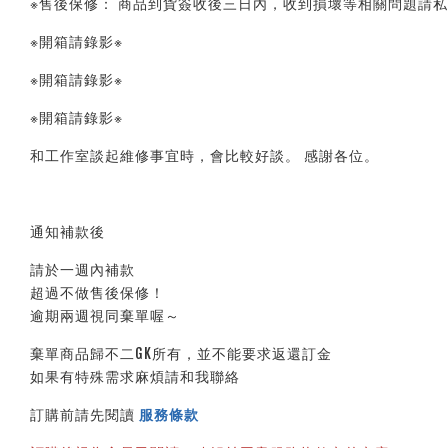
※售後保修： 商品到貨簽收後三日內，收到損壞等相關問題請私
※開箱請錄影※ 
※開箱請錄影※ 
※開箱請錄影※ 
和工作室談起維修事宜時，會比較好談。 感謝各位。
通知補款後
請於一週內補款
超過不做售後保修！
逾期兩週視同棄單喔～
棄單商品歸不二GK所有，並不能要求返還訂金
如果有特殊需求麻煩請和我聯絡
訂購前請先閱讀 
服務條款