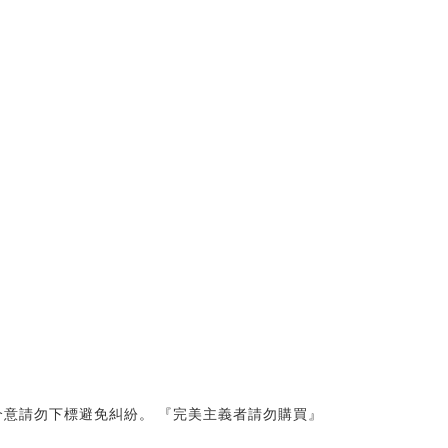
意請勿下標避免糾紛。 『完美主義者請勿購買』 