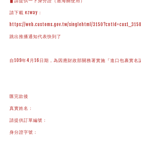
▋請提供一下身分證（過海關使用）
請下載 ezway：
https://web.customs.gov.tw/singlehtml/3150?cntId=cus1_31
跳出推播通知代表快到了
自109年4月16日期，為因應財政部關務署實施『進口包裹實名認
匯完款後
真實姓名：
請提供訂單編號：
身分證字號：