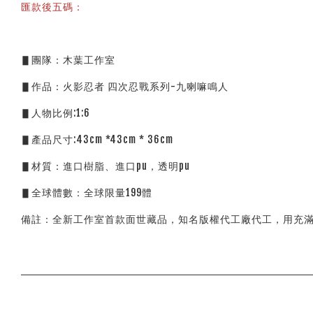
匯款後五碼：
▋團隊：木葉工作室
▋作品：火影忍者 四次忍戰系列-九喇嘛鳴人
▋人物比例:1:6
▋產品尺寸:43cm *43cm * 36cm
▋材質：進口樹脂、進口pu，透明pu
▋全球體數：全球限量199體
備註：全新工作室首款面世藏品，知名版權代工廠代工，用充