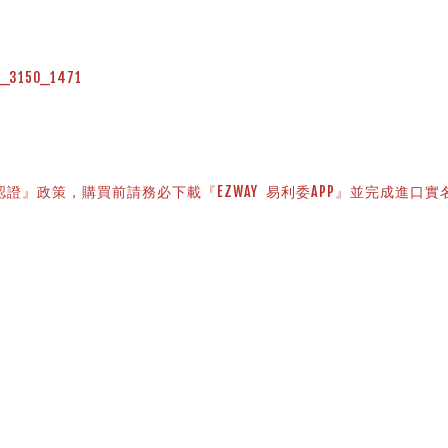
50_3150_1471
證』政策，購買前請務必下載『EZWAY  易利委APP』並完成進口