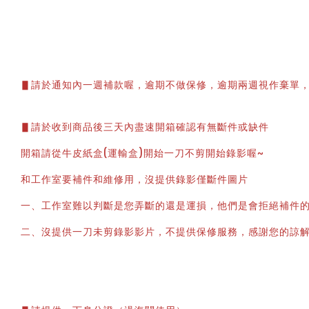
▋請於通知內一週補款喔，逾期不做保修，逾期兩週視作棄單，
▋請於收到商品後三天內盡速開箱確認有無斷件或缺件
開箱請從牛皮紙盒(運輸盒)開始一刀不剪開始錄影喔~
和工作室要補件和維修用，沒提供錄影僅斷件圖片
一、工作室難以判斷是您弄斷的還是運損，他們是會拒絕補件
二、沒提供一刀未剪錄影影片，不提供保修服務，感謝您的諒