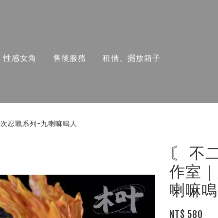
性感女角
售後服務
租借、擺放箱子
 四次忍戰系列-九喇嘛鳴人
〘 不
作室｜
喇嘛鳴
NT$ 580