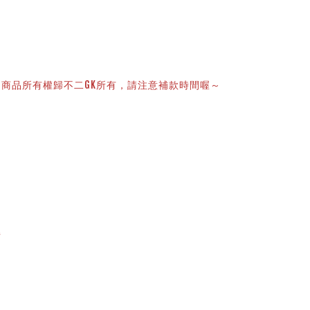
商品所有權歸不二GK所有，請注意補款時間喔～
的
解