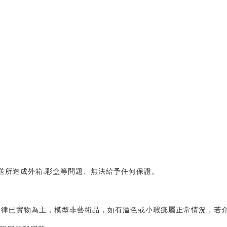
送所造成外箱.彩盒等問題、無法給予任何保證。 
律已實物為主，模型非藝術品，如有溢色或小瑕疵屬正常情況，若介