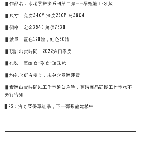
▋作品名：水場景拼接系列第二彈——暴鯉龍 巨牙鯊
▋尺寸：寬度34CM 深度23CM 高36CM
▋價格：定金2940 總價7620
▋數量：藍色120體，紅色50體
▋預計出貨時間：2022第四季度
▋包裝：運輸盒+彩盒+珍珠棉
▋均包含所有稅金，未包含國際運費
▋實際出貨時間以工作室通知為準，預購商品延期工作室恕不
另行告知
▋PS：洛奇亞保單紅暴，下一彈乘龍建模中