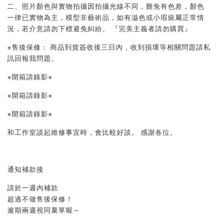
二、照片顏色與實物拍攝因拍攝光線不同，難免有色差，顏色
一律已實物為主，模型非藝術品，如有溢色或小瑕疵屬正常情
況，若介意請勿下標避免糾紛。 『完美主義者請勿購買』 
※售後保修： 商品到貨簽收後三日內，收到損壞等相關問題請私
訊回報我問題。 
※開箱請錄影※ 
※開箱請錄影※ 
※開箱請錄影※ 
和工作室談起維修事宜時，會比較好談。 感謝各位。
通知補款後
請於一週內補款
超過不做售後保修！
逾期兩週視同棄單喔～