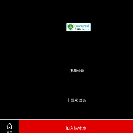
服務條款
                  | 
隱私政策
加入購物車
                  | 
退款政策
首頁