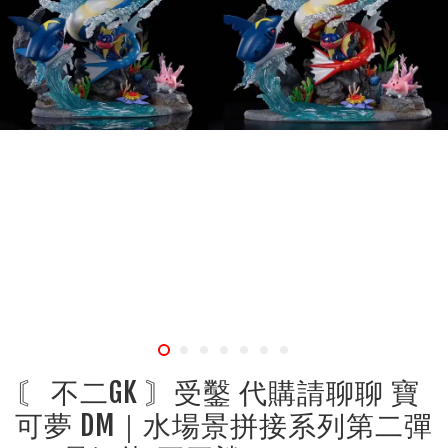
〘 不二GK 〙受鑿 代購請聊聊 寶
可夢 DM｜水場景拼接系列第二彈