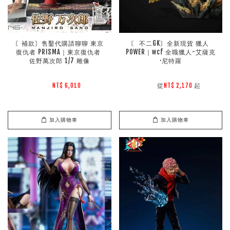
〘補款〙售鑿代購請聊聊 東京
〘 不二GK〙全新現貨 獵人 
復仇者 PRISMA｜東京復仇者 
POWER｜wcf 全職獵人-艾薩克
佐野萬次郎 1/7 雕像
·尼特羅
        從
起

NT$ 6,010 
NT$ 2,170 
加入購物車
加入購物車