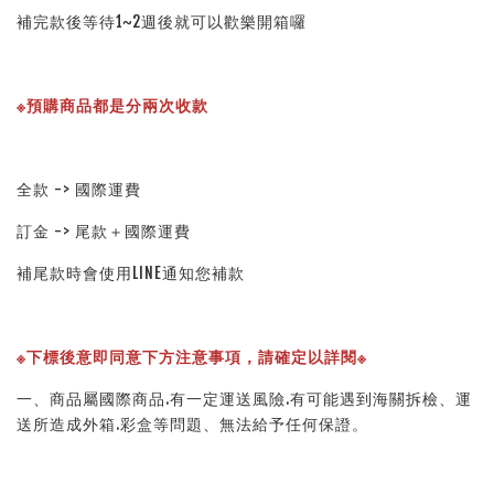
補完款後等待1~2週後就可以歡樂開箱囉
※預購商品都是分兩次收款
全款 -> 國際運費
訂金 -> 尾款＋國際運費
補尾款時會使用LINE通知您補款
※下標後意即同意下方注意事項，請確定以詳閱※ 
一、商品屬國際商品.有一定運送風險.有可能遇到海關拆檢、運
送所造成外箱.彩盒等問題、無法給予任何保證。 