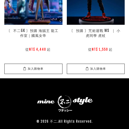
〘 不二GK 〙預購 海賊王 龍工
〘 預購 〙咒術迴戰 WS  ｜ 小
作室｜國風女帝
虎同學 虎杖
        從
起

        從
起

NT$ 4,440 
NT$ 1,550 
加入購物車
加入購物車
© 2026 不二.All Rights Reserved.