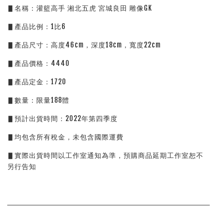
▋名稱：灌籃高手 湘北五虎 宮城良田 雕像GK 
▋產品比例：1比6
▋產品尺寸：高度46cm，深度18cm，寬度22cm
▋產品價格：4440
▋產品定金：1720
▋數量：限量188體
▋預計出貨時間：2022年第四季度
▋均包含所有稅金，未包含國際運費
▋實際出貨時間以工作室通知為準，預購商品延期工作室恕不
另行告知