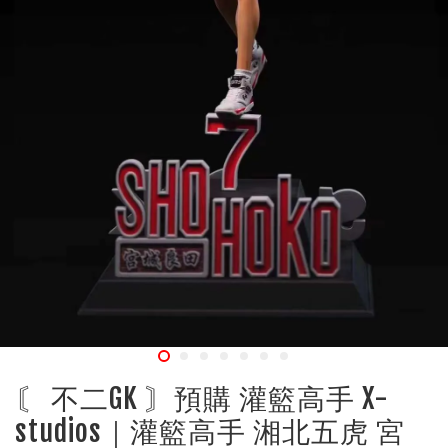
〘 不二GK 〙預購 灌籃高手 X-
studios｜灌籃高手 湘北五虎 宮