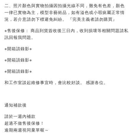
二、照片顏色與實物拍攝因拍攝光線不同，難免有色差，顏色
一律已實物為主，模型非藝術品，如有溢色或小瑕疵屬正常情
況，若介意請勿下標避免糾紛。 『完美主義者請勿購買』 
※售後保修： 商品到貨簽收後三日內，收到損壞等相關問題請私
訊回報我問題。 
※開箱請錄影※ 
※開箱請錄影※ 
※開箱請錄影※ 
和工作室談起維修事宜時，會比較好談。 感謝各位。
通知補款後
請於一週內補款
超過不做售後保修！
逾期兩週視同棄單喔～