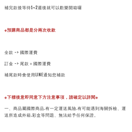
補完款後等待1~2週後就可以歡樂開箱囉
※預購商品都是分兩次收款
全款 -> 國際運費
訂金 -> 尾款＋國際運費
補尾款時會使用LINE通知您補款
※下標後意即同意下方注意事項，請確定以詳閱※ 
一、商品屬國際商品.有一定運送風險.有可能遇到海關拆檢、運
送所造成外箱.彩盒等問題、無法給予任何保證。 