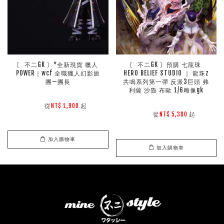
〘 不二GK 〙*全新現貨 獵人 
〘 不二GK 〙預購 七龍珠 
POWER｜wcf 全職獵人幻影旅
HERO BELIEF STUDIO ｜ 龍珠z
團—團長
共鳴系列第一彈 反派3巨頭 弗
利薩 沙魯 布歐 1/6雕像gk
        從
起

NT$ 1,900 
        從
起

NT$ 5,380 
加入購物車
加入購物車