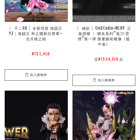
〘 不二GK 〙全新現貨 海賊王 
〘 補款 〙EinStudio+WLOP  正
YZ｜海賊王 和之國新任將軍—
版授權 ｜ 聯名系列“鬼刀·雲
光月桃之助
煙”第一彈 限量藝術雕像《籠
中雀》
NT$ 1,410 
        從
起

NT$ 14,510 
加入購物車
加入購物車