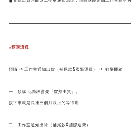
▋實際出貨時間以工作室通知為準，預購商品延期工作室恕不
※預購流程
預購 -> 工作室通知出貨（補尾款&國際運費） ->  歡樂開箱
一、預購 此階段會先『虛擬出貨』。
接下來就是長達三個月以上的等待期
二、工作室通知出貨（補尾款&國際運費）