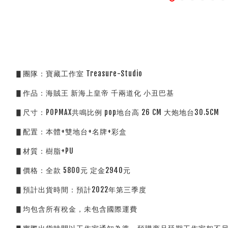
▋團隊：寶藏工作室 Treasure-Studio 
▋作品：海賊王 新海上皇帝 千兩道化 小丑巴基
▋尺寸：POPMAX共鳴比例 pop地台高 26 CM 大炮地台30.5CM
▋配置：本體+雙地台+名牌+彩盒
▋材質：樹脂+PU
▋價格：全款 5800元 定金2940元
▋預計出貨時間：預計2022年第三季度
▋均包含所有稅金，未包含國際運費