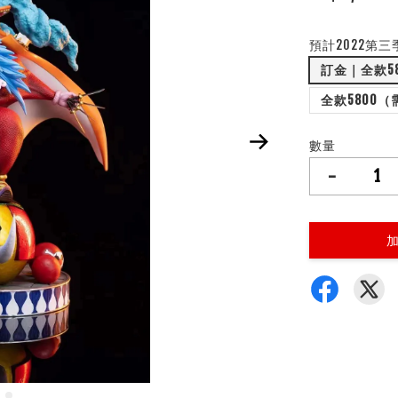
預計2022第三
訂金｜全款5
全款5800
數量
-