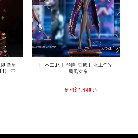
聊 拳皇 
〘 不二GK 〙預購 海賊王 龍工作室
II》 不
｜國風女帝
        從
起

NT$ 4,440 