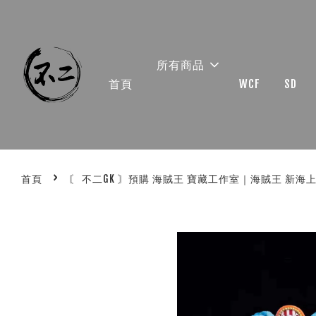
所有商品
首頁
WCF
SD
›
首頁
〘 不二GK 〙預購 海賊王 寶藏工作室｜海賊王 新海