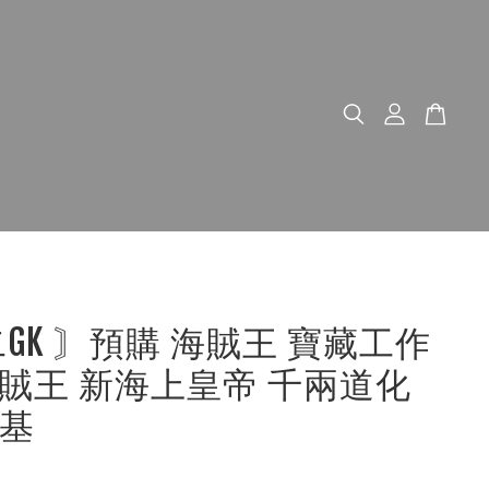
二GK 〙預購 海賊王 寶藏工作
賊王 新海上皇帝 千兩道化
基