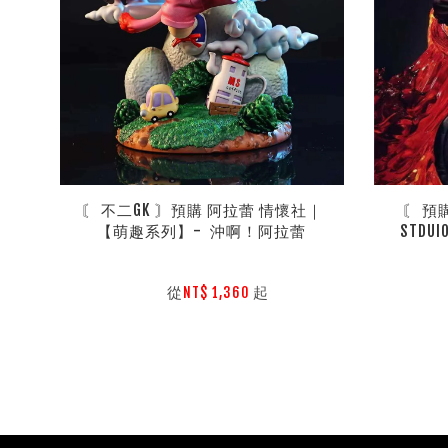
〘 不二GK 〙預購 阿拉蕾 情懷社｜
〘 預購
【萌趣系列】-  沖啊！阿拉蕾
STDU
        從
起

NT$ 1,360 