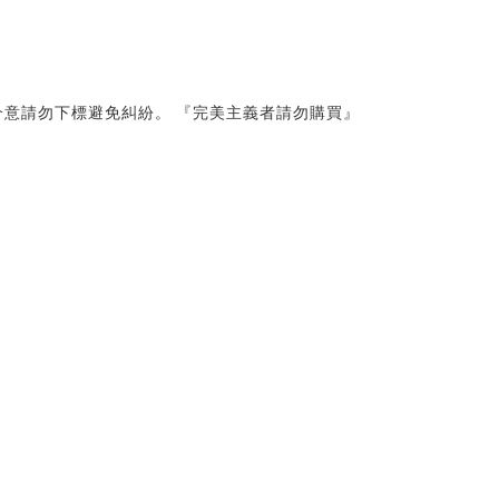
意請勿下標避免糾紛。 『完美主義者請勿購買』 