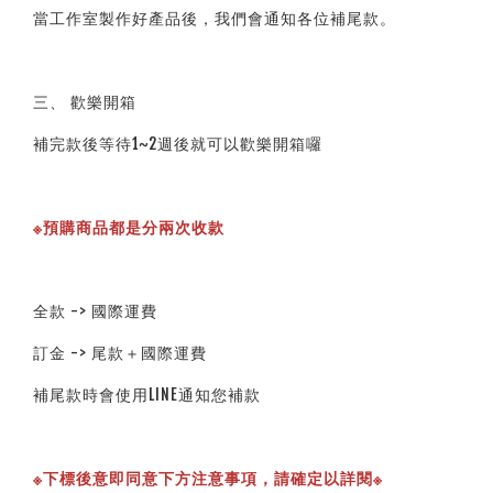
當工作室製作好產品後，我們會通知各位補尾款。
三、 歡樂開箱
補完款後等待1~2週後就可以歡樂開箱囉
※預購商品都是分兩次收款
全款 -> 國際運費
訂金 -> 尾款＋國際運費
補尾款時會使用LINE通知您補款
※下標後意即同意下方注意事項，請確定以詳閱※ 