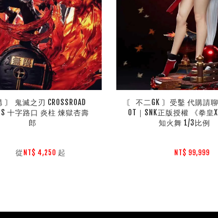
 〙 鬼滅之刃 CROSSROAD 
〘 不二GK 〙受鑿 代購請聊
IOS 十字路口 炎柱 煉獄杏壽
OT｜SNK正版授權 《拳皇XI
郎
知火舞 1/3比例 
        從
起

NT$ 4,250 
NT$ 99,999 