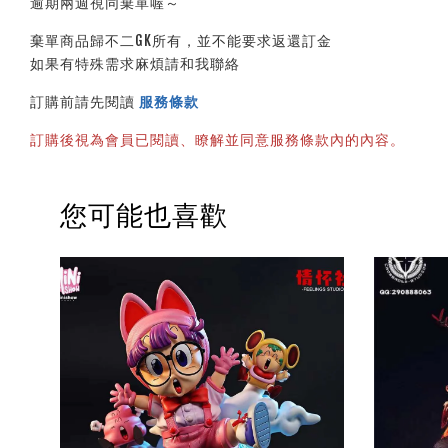
逾期兩週視同棄單喔～
棄單商品歸不二GK所有，並不能要求返還訂金
如果有特殊需求麻煩請和我聯絡
訂購前請先閱讀 
服務條款
訂購後視為會員已閱讀、瞭解並同意服務條款內的內容。
您可能也喜歡