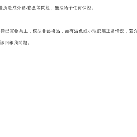
送所造成外箱.彩盒等問題、無法給予任何保證。 
律已實物為主，模型非藝術品，如有溢色或小瑕疵屬正常情況，若介
訊回報我問題。 