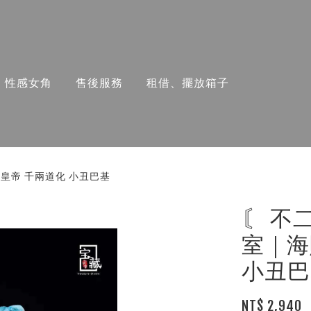
性感女角
售後服務
租借、擺放箱子
上皇帝 千兩道化 小丑巴基
〘 不
室｜海
小丑巴
NT$ 2,940