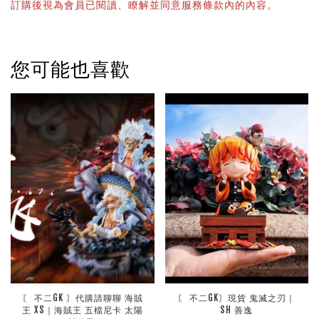
訂購後視為會員已閱讀、瞭解並同意服務條款內的內容。
您可能也喜歡
〘 不二GK 〙代購請聊聊 海賊
〘 不二GK〙現貨 鬼滅之刃｜
王 XS｜海賊王 五檔尼卡 太陽
SH 善逸