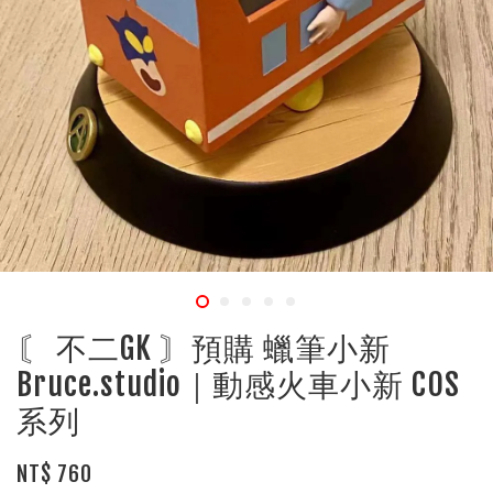
〘 不二GK 〙預購 蠟筆小新
Bruce.studio｜動感火車小新 COS
系列
NT$ 760