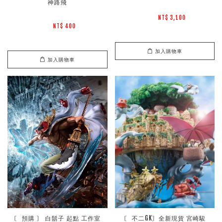
神路飛
NT$ 3,100 
NT$ 400 
加入購物車
加入購物車
〘 預購 〙 白鬍子 起點 工作室 
 〘 不二GK〙全新現貨 宮崎駿 