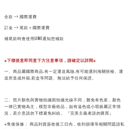
全款 -> 國際運費
訂金 -> 尾款＋國際運費
補尾款時會使用LINE通知您補款
※下標後意即同意下方注意事項，請確定以詳閱※ 
一、商品屬國際商品.有一定運送風險.有可能遇到海關拆檢、運
送所造成外箱.彩盒等問題、無法給予任何保證。 
二、照片顏色與實物拍攝因拍攝光線不同，難免有色差，顏色
一律已實物為主，模型非藝術品，如有溢色或小瑕疵屬正常情
況，若介意請勿下標避免糾紛。 『完美主義者請勿購買』 
※售後保修： 商品到貨簽收後三日內，收到損壞等相關問題請私