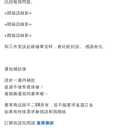
訊回報我問題。 
※開箱請錄影※ 
※開箱請錄影※ 
※開箱請錄影※ 
和工作室談起維修事宜時，會比較好談。 感謝各位。
通知補款後
請於一週內補款
超過不做售後保修！
逾期兩週視同棄單喔～
棄單商品歸不二GK所有，並不能要求返還訂金
如果有特殊需求麻煩請和我聯絡
訂購前請先閱讀 
服務條款