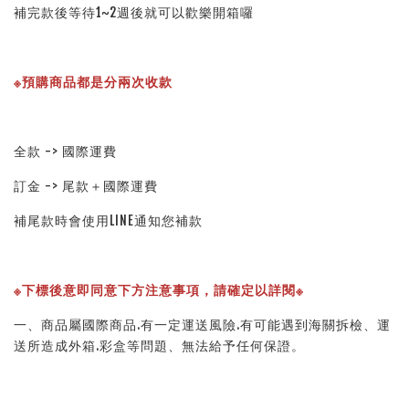
補完款後等待1~2週後就可以歡樂開箱囉
※預購商品都是分兩次收款
全款 -> 國際運費
訂金 -> 尾款＋國際運費
補尾款時會使用LINE通知您補款
※下標後意即同意下方注意事項，請確定以詳閱※ 
一、商品屬國際商品.有一定運送風險.有可能遇到海關拆檢、運
送所造成外箱.彩盒等問題、無法給予任何保證。 