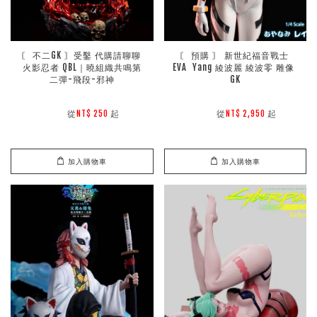
〘 不二GK 〙受鑿 代購請聊聊 
〘 預購 〙 新世紀福音戰士 
火影忍者 QBL｜曉組織共鳴第
EVA  Yang 綾波麗 綾波零 雕像 
二彈-飛段-邪神
GK
        從
起

        從
起

NT$ 250 
NT$ 2,950 
加入購物車
加入購物車