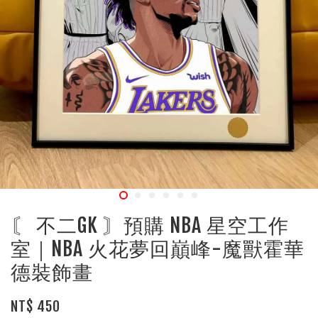
〘 不二GK 〙預購 NBA 星空工作
室｜NBA 火花夢回巔峰-魔獸霍華
德裝飾畫
NT$ 450