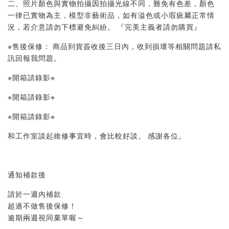
二、照片顏色與實物拍攝因拍攝光線不同，難免有色差，顏色
一律已實物為主，模型非藝術品，如有溢色或小瑕疵屬正常情
況，若介意請勿下標避免糾紛。 『完美主義者請勿購買』 
※售後保修： 商品到貨簽收後三日內，收到損壞等相關問題請私
訊回報我問題。 
※開箱請錄影※ 
※開箱請錄影※ 
※開箱請錄影※ 
和工作室談起維修事宜時，會比較好談。 感謝各位。
通知補款後
請於一週內補款
超過不做售後保修！
逾期兩週視同棄單喔～