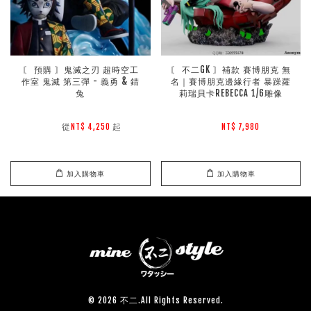
〘 預購 〙鬼滅之刃 超時空工
〘 不二GK 〙補款 賽博朋克 無
作室 鬼滅 第三彈 - 義勇 & 錆
名｜賽博朋克邊緣行者 暴躁蘿
兔
莉瑞貝卡REBECCA 1/6雕像
        從
起

NT$ 4,250 
NT$ 7,980 
加入購物車
加入購物車
© 2026 不二.All Rights Reserved.