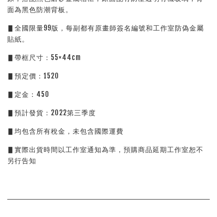
面為黑色防潮背板。
▋全國限量99版，每副都有原畫師簽名編號和工作室防偽金屬
貼紙。
▋帶框尺寸：55×44cm
▋預定價：1520
▋定金：450
▋預計發貨：2022第三季度
▋均包含所有稅金，未包含國際運費
▋實際出貨時間以工作室通知為準，預購商品延期工作室恕不
另行告知