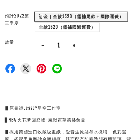
預計2022第
訂金｜全款1520（需補尾款＋國際運費）
三季度
全款1520（需補國際運費）
數量
-
+
▋原畫師Jesse*星空工作室
▋NBA 火花夢回巔峰-魔獸霍華德裝飾畫
▋採用德國進口收藏級畫紙，愛普生原裝墨水微噴，色彩還
原，搭配黑色磨砂金屬相框，錶面配有防塵透明有機玻璃，背