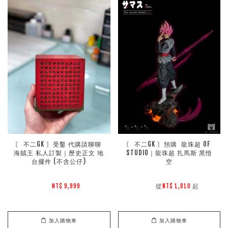
〘 不二GK 〙受鑿 代購請聊聊 
〘 不二GK 〙預購  龍珠超 OF 
海賊王 私人訂製｜歷史正文 地
STUDIO｜龍珠超 扎馬斯 黑悟
台擺件 (不含公仔)
空
        從
起

NT$ 9,999 
NT$ 1,810 
加入購物車
加入購物車