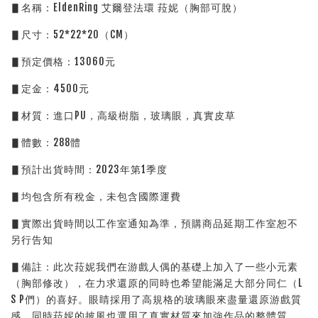
▋名稱：EldenRing 艾爾登法環 菈妮（胸部可脫）
▋尺寸：52*22*20（CM）
▋預定價格：13060元 
▋定金：4500元
▋材質：進口PU，高級樹脂，玻璃眼，真實皮草
▋體數：288體
▋預計出貨時間：2023年第1季度
▋均包含所有稅金，未包含國際運費
▋實際出貨時間以工作室通知為準，預購商品延期工作室恕不
另行告知
▋備註：此次菈妮我們在游戲人偶的基礎上加入了一些小元素
（胸部修改），在力求還原的同時也希望能滿足大部分同仁（L 
S P們）的喜好。眼睛採用了高規格的玻璃眼來盡量還原游戲質
感，同時菈妮的披風也選用了真實材質來加強作品的整體質