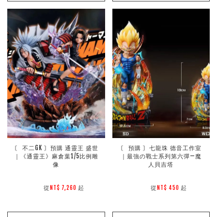
〘 不二GK 〙預購 通靈王 盛世
〘 預購 〙七龍珠 德音工作室
｜《通靈王》麻倉葉1/5比例雕
｜最強の戰士系列第六彈—魔
像
人貝吉塔
        從
起

        從
起

NT$ 7,260 
NT$ 450 