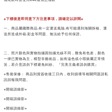
※下標後意即同意下方注意事項，請確定以詳閱※ 
一、商品屬國際商品.有一定運送風險.有可能遇到海關拆檢、運
送所造成外箱.彩盒等問題、無法給予任何保證。 
二、照片顏色與實物拍攝因拍攝光線不同，難免有色差，顏色
一律已實物為主，模型非藝術品，如有溢色或小瑕疵屬正常情
況，若介意請勿下標避免糾紛。 『完美主義者請勿購買』 
※售後保修： 商品到貨簽收後三日內，收到損壞等相關問題請私
訊回報我問題。 
※開箱請錄影※ 
※開箱請錄影※ 
※開箱請錄影※ 