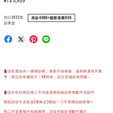
NT$ 5,620
預計2022第
尾款4990+國際運費630
四季度
▋請於通知內一週補款喔，逾期不做保修，逾期兩週視作棄
單，商品所有權歸不二GK所有，請注意補款時間喔～
▋請於收到商品後三天內盡速開箱確認有無斷件或缺件
開箱請從牛皮紙盒(運輸盒)開始一刀不剪開始錄影喔~
和工作室要補件和維修用，沒提供錄影僅斷件圖片