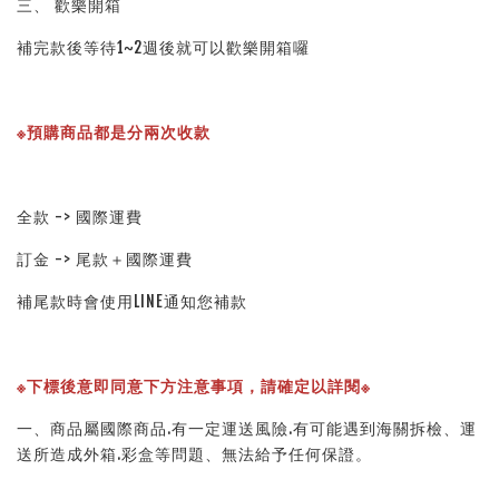
三、 歡樂開箱
補完款後等待1~2週後就可以歡樂開箱囉
※預購商品都是分兩次收款
全款 -> 國際運費
訂金 -> 尾款＋國際運費
補尾款時會使用LINE通知您補款
※下標後意即同意下方注意事項，請確定以詳閱※ 
一、商品屬國際商品.有一定運送風險.有可能遇到海關拆檢、運
送所造成外箱.彩盒等問題、無法給予任何保證。 