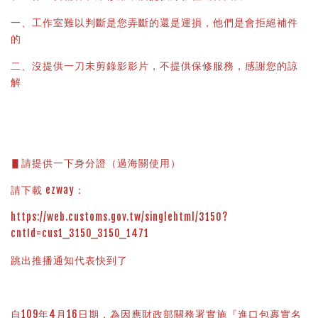
一、工作室難以判斷是您弄斷的還是運損，他們是會拒絕補件
的
二、沒提供一刀未剪錄影影片，不提供保修服務，感謝您的諒
解
▋請提供一下身分證（過海關使用）
請下載 ezway：
https://web.customs.gov.tw/singlehtml/3150?
cntId=cus1_3150_3150_1471
跳出推播通知代表快到了
自109年4月16日期，為因應財政部關務署實施『進口包裹實名