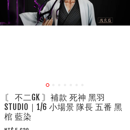
〘 不二GK 〙補款 死神 黑羽
STUDIO｜1/6 小場景 隊長 五番 黑
棺 藍染