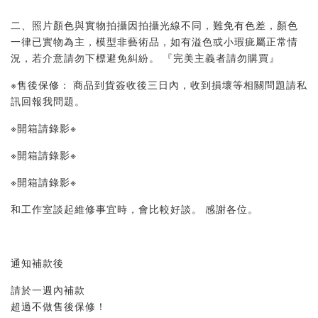
二、照片顏色與實物拍攝因拍攝光線不同，難免有色差，顏色
一律已實物為主，模型非藝術品，如有溢色或小瑕疵屬正常情
況，若介意請勿下標避免糾紛。 『完美主義者請勿購買』 
※售後保修： 商品到貨簽收後三日內，收到損壞等相關問題請私
訊回報我問題。 
※開箱請錄影※ 
※開箱請錄影※ 
※開箱請錄影※ 
和工作室談起維修事宜時，會比較好談。 感謝各位。
通知補款後
請於一週內補款
超過不做售後保修！