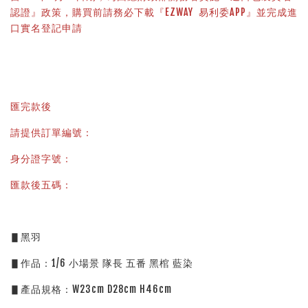
認證』政策，購買前請務必下載『EZWAY  易利委APP』並完成進
口實名登記申請
匯完款後
請提供訂單編號：
身分證字號：
匯款後五碼：
▋黑羽 
▋作品：1/6 小場景 隊長 五番 黑棺 藍染
▋產品規格：W23cm D28cm H46cm