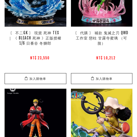
〘 不二GK 〙 現貨 死神 TES 
〘 代購 〙 補款 鬼滅之刃 QWD
｜ 《 BLEACH 死神 》正版授權 
工作室 戀柱 甘露寺蜜璃 （可
1/6 日番谷 冬獅郎
脫）
NT$ 23,550 
NT$ 10,212 
加入購物車
加入購物車