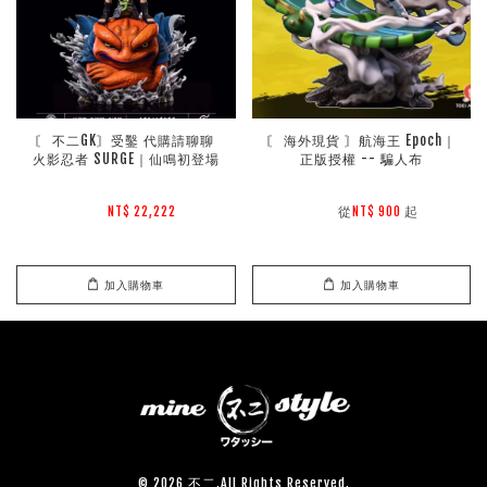
〘 不二GK〙受鑿 代購請聊聊 
〘 海外現貨 〙航海王 Epoch｜
火影忍者 SURGE｜仙鳴初登場
正版授權 -- 騙人布
        從
起

NT$ 22,222 
NT$ 900 
加入購物車
加入購物車
© 2026 不二.All Rights Reserved.