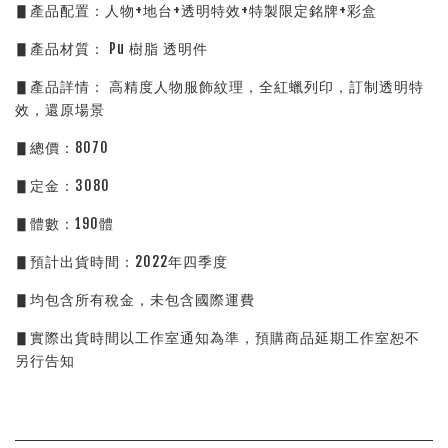
▋產品配置：人物+地台+透明特效+特製限定銘牌+彩盒
▋產品材質： Pu 樹脂 透明件
▋產品詳情： 高精度人物服飾紋理，全紅蠟列印，訂制透明特
效，還原場景
▋總價：8070
▋定金：3080
▋體數：190體 
▋預計出貨時間：2022年四季度
▋均包含所有稅金，未包含國際運費
▋實際出貨時間以工作室通知為準，預購商品延期工作室恕不
另行告知