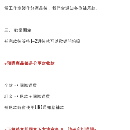
當工作室製作好產品後，我們會通知各位補尾款。
三、 歡樂開箱
補完款後等待1~2週後就可以歡樂開箱囉
※預購商品都是分兩次收款
全款 -> 國際運費
訂金 -> 尾款＋國際運費
補尾款時會使用LINE通知您補款
※下標後意即同意下方注意事項，請確定以詳閱※ 