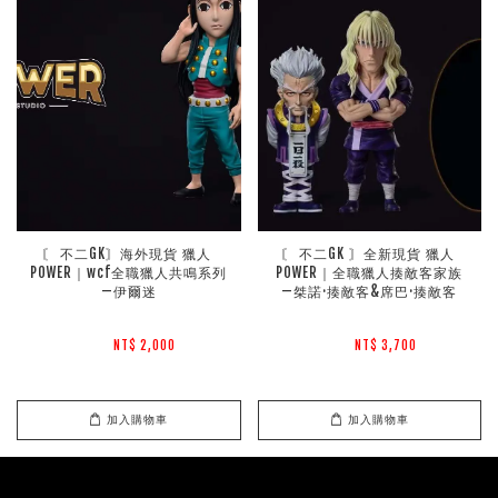
〘 不二GK〙海外現貨 獵人 
〘 不二GK 〙全新現貨 獵人 
POWER｜wcf全職獵人共鳴系列
POWER｜全職獵人揍敵客家族
—伊爾迷
—桀諾·揍敵客&席巴·揍敵客
NT$ 2,000 
NT$ 3,700 
加入購物車
加入購物車