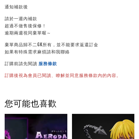
通知補款後
請於一週內補款
超過不做售後保修！
逾期兩週視同棄單喔～
棄單商品歸不二GK所有，並不能要求返還訂金
如果有特殊需求麻煩請和我聯絡
訂購前請先閱讀 
服務條款
訂購後視為會員已閱讀、瞭解並同意服務條款內的內容。
您可能也喜歡