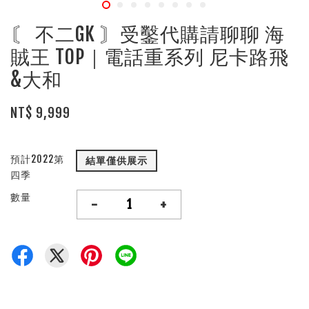
〘 不二GK 〙受鑿代購請聊聊 海
賊王 TOP｜電話重系列 尼卡路飛
&大和
NT$ 9,999
預計2022第
結單僅供展示
四季
數量
-
+