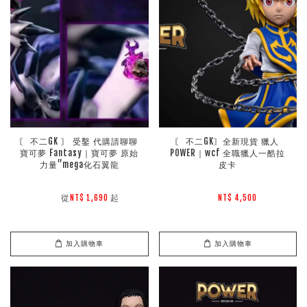
〘 不二GK 〙 受鑿 代購請聊聊 
〘 不二GK〙全新現貨 獵人 
寶可夢 Fantasy｜寶可夢 原始
POWER｜wcf 全職獵人一酷拉
力量”mega化石翼龍
皮卡
        從
起

NT$ 1,690 
NT$ 4,500 
加入購物車
加入購物車