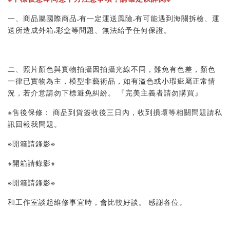
一、商品屬國際商品.有一定運送風險.有可能遇到海關拆檢、運
送所造成外箱.彩盒等問題、無法給予任何保證。 
二、照片顏色與實物拍攝因拍攝光線不同，難免有色差，顏色
一律已實物為主，模型非藝術品，如有溢色或小瑕疵屬正常情
況，若介意請勿下標避免糾紛。 『完美主義者請勿購買』 
※售後保修： 商品到貨簽收後三日內，收到損壞等相關問題請私
訊回報我問題。 
※開箱請錄影※ 
※開箱請錄影※ 
※開箱請錄影※ 
和工作室談起維修事宜時，會比較好談。 感謝各位。