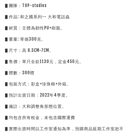
▋團隊：TOP-studios
▋作品: 和之國系列-- 大和電話蟲
▋材質：主體為韌性PU+樹脂。
▋重量: 單個300克。
▋尺寸：高 6.5CM-7CM。          
▋售價：單只全款1130元，定金450元。
▋體數：300體          
▋包裝方式：彩盒+珍珠棉+外箱。
▋預計出貨日期：2022年4季度。
▋備註：大和調整角形態位置。
▋均包含所有稅金，未包含國際運費
▋實際出貨時間以工作室通知為準，預購商品延期工作室恕不