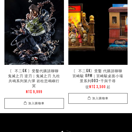
〘 不二GK 〙受鑿代購請聊聊
〘 不二GK〙受鑿 代購請聊聊
鬼滅之刃 逆刃｜鬼滅之刃 九柱
宮崎駿 OPM｜宮崎駿桌面小場
共鳴系列第六彈 岩柱悲鳴嶼行
景系列003-千與千尋
冥
從
起
NT$ 3,500
NT$ 9,999
加入購物車
加入購物車