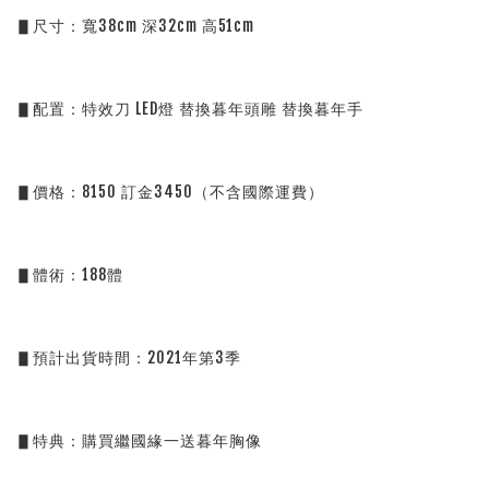
▋尺寸：寬38cm 深32cm 高51cm
▋配置：特效刀 LED燈 替換暮年頭雕 替換暮年手
▋價格：8150 訂金3450（不含國際運費）
▋體術：188體
▋預計出貨時間：2021年第3季
▋特典：購買繼國緣一送暮年胸像