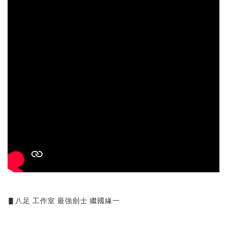
▋八足 工作室 最強劍士 繼國緣一