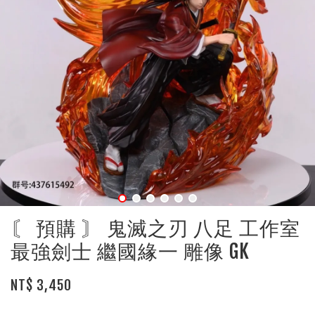
〘 預購 〙 鬼滅之刃 八足 工作室
最強劍士 繼國緣一 雕像 GK
NT$ 3,450