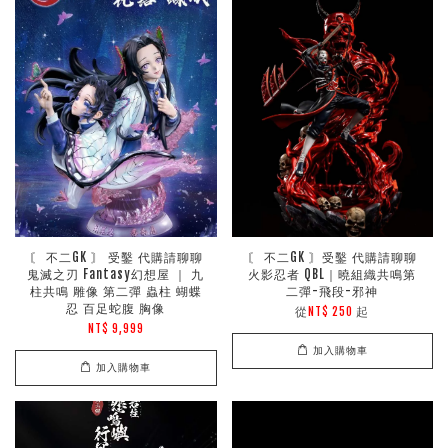
〘 不二GK 〙 受鑿 代購請聊聊
〘 不二GK 〙受鑿 代購請聊聊
鬼滅之刃 Fantasy幻想屋 ｜ 九
火影忍者 QBL｜曉組織共鳴第
柱共鳴 雕像 第二彈 蟲柱 蝴蝶
二彈-飛段-邪神
忍 百足蛇腹 胸像
從
起
NT$ 250
NT$ 9,999
加入購物車
加入購物車