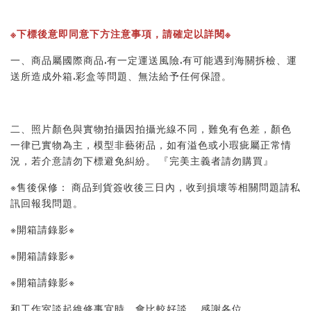
※下標後意即同意下方注意事項，請確定以詳閱※
一、商品屬國際商品.有一定運送風險.有可能遇到海關拆檢、運
送所造成外箱.彩盒等問題、無法給予任何保證。
二、照片顏色與實物拍攝因拍攝光線不同，難免有色差，顏色
一律已實物為主，模型非藝術品，如有溢色或小瑕疵屬正常情
況，若介意請勿下標避免糾紛。 『完美主義者請勿購買』
※售後保修： 商品到貨簽收後三日內，收到損壞等相關問題請私
訊回報我問題。
※開箱請錄影※
※開箱請錄影※
※開箱請錄影※
和工作室談起維修事宜時，會比較好談。 感謝各位。