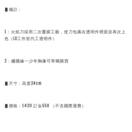
▋備註：
1：火焰刀採用二次覆膜工藝，使刀包裹在透明件裡面並再次上
色（LX工作室代工透明件）
2：繼國緣一少年胸像可單獨購買
▋尺寸：高度24cm
▋價格：1420 訂金550 （不含國際運費）