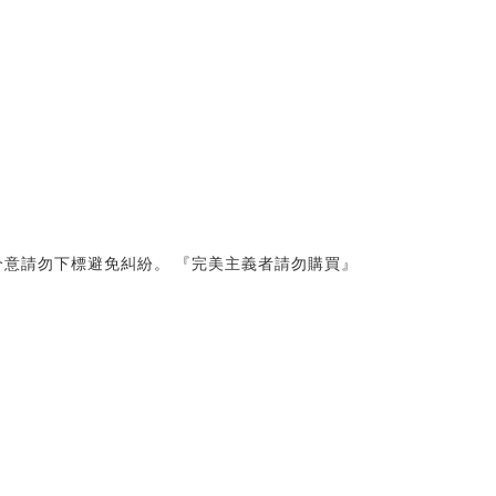
意請勿下標避免糾紛。 『完美主義者請勿購買』