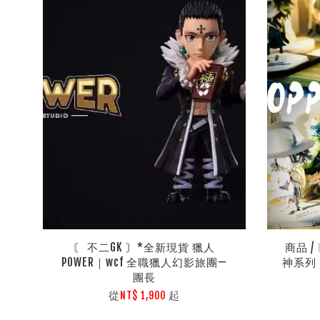
〘 不二GK 〙*全新現貨 獵人
商品 / 
POWER｜wcf 全職獵人幻影旅團—
神系列 
團長
從
起
NT$ 1,900