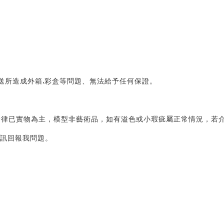
運送所造成外箱.彩盒等問題、無法給予任何保證。
律已實物為主，模型非藝術品，如有溢色或小瑕疵屬正常情況，若介
私訊回報我問題。