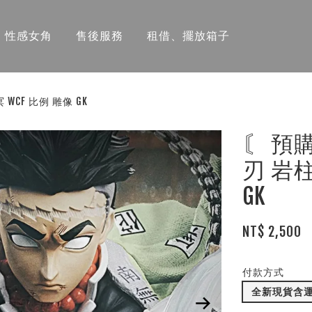
性感女角
售後服務
租借、擺放箱子
WCF 比例 雕像 GK
〘 預購
刃 岩柱
GK
NT$ 2,500
付款方式
全新現貨含運