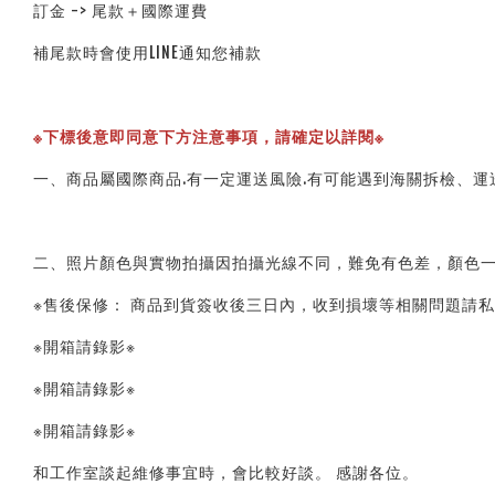
訂金 -> 尾款＋國際運費
補尾款時會使用LINE通知您補款
※下標後意即同意下方注意事項，請確定以詳閱※
一、商品屬國際商品.有一定運送風險.有可能遇到海關拆檢、
二、照片顏色與實物拍攝因拍攝光線不同，難免有色差，顏色一
※售後保修： 商品到貨簽收後三日內，收到損壞等相關問題請
※開箱請錄影※
※開箱請錄影※
※開箱請錄影※
和工作室談起維修事宜時，會比較好談。 感謝各位。