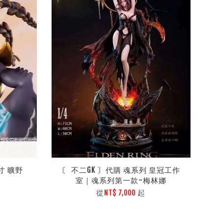
寸 曠野
〘 不二GK 〙代購 魂系列 皇冠工作
室｜魂系列第一款-梅林娜
從
起
NT$ 7,000