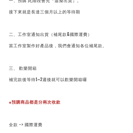
一、預購 此階段會先『虛擬出貨』。
接下來就是長達三個月以上的等待期
二、工作室通知出貨（補尾款&國際運費）
當工作室製作好產品後，我們會通知各位補尾款。
三、 歡樂開箱
補完款後等待1~2週後就可以歡樂開箱囉
※預購商品都是分兩次收款
全款 -> 國際運費