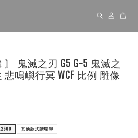
 〙 鬼滅之刃 G5 G-5 鬼滅之
 悲鳴嶼行冥 WCF 比例 雕像
2500
其他款式請聊聊