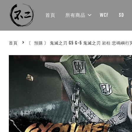
首頁
所有商品
WCF
SD
›
首頁
〘 預購 〙 鬼滅之刃 G5 G-5 鬼滅之刃 岩柱 悲鳴嶼行冥 