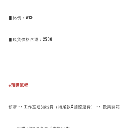
▋比例：WCF
▋現貨價格含運：2500
※預購流程
預購 -> 工作室通知出貨（補尾款&國際運費） -> 歡樂開箱