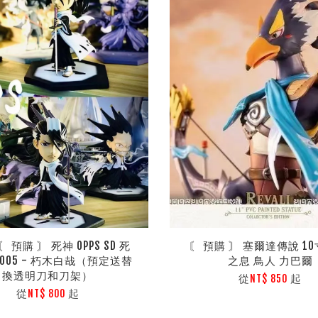
〘 預購 〙 死神 OPPS SD 死
〘 預購 〙 塞爾達傳說 10
005 - 朽木白哉（預定送替
之息 鳥人 力巴爾
換透明刀和刀架）
從
起
NT$ 850
從
起
NT$ 800