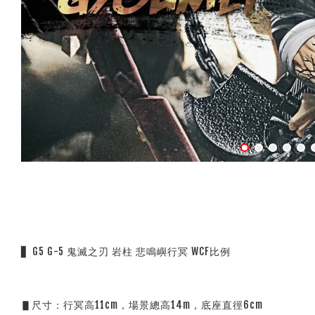
▋ G5 G-5 鬼滅之刃 岩柱 悲鳴嶼行冥 WCF比例
▋尺寸：行冥高11cm，場景總高14m，底座直徑6cm