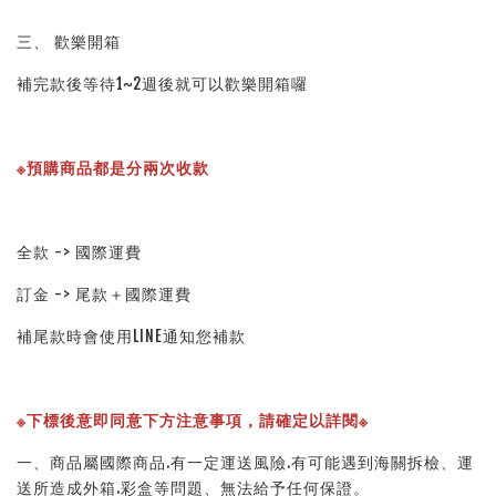
三、 歡樂開箱
補完款後等待1~2週後就可以歡樂開箱囉
※預購商品都是分兩次收款
全款 -> 國際運費
訂金 -> 尾款＋國際運費
補尾款時會使用LINE通知您補款
※下標後意即同意下方注意事項，請確定以詳閱※
一、商品屬國際商品.有一定運送風險.有可能遇到海關拆檢、運
送所造成外箱.彩盒等問題、無法給予任何保證。