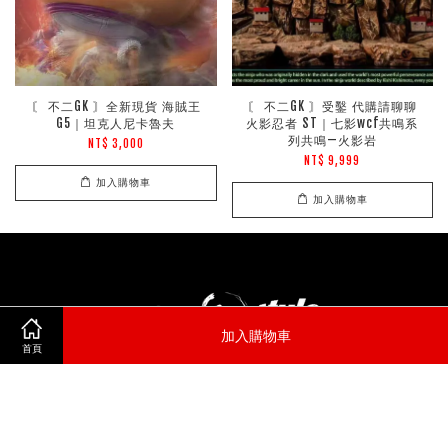
〘 不二GK 〙全新現貨 海賊王
〘 不二GK 〙受鑿 代購請聊聊
G5｜坦克人尼卡魯夫
火影忍者 ST｜七影wcf共鳴系
列共鳴—火影岩
NT$ 3,000
NT$ 9,999
加入購物車
加入購物車
加入購物車
首頁
© 2026 不二.All Rights Reserved.