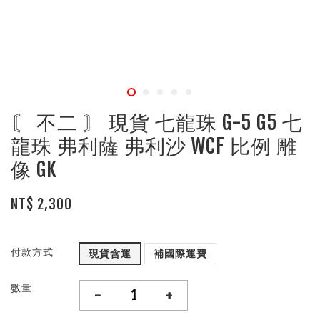
〘 不二 〙 現貨 七龍珠 G-5 G5 七
龍珠 弗利薩 弗利沙 WCF 比例 雕
像 GK
NT$ 2,300
付款方式
現貨含運
補國際運費
數量
-
+