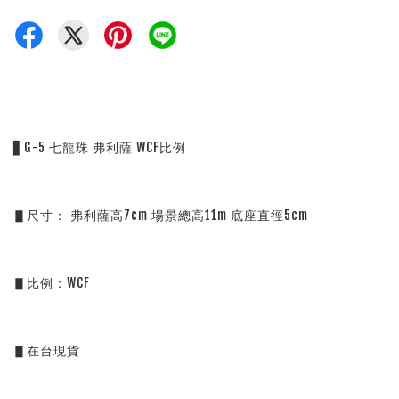
▋G-5 七龍珠 弗利薩 WCF比例
▋尺寸： 弗利薩高7cm 場景總高11m 底座直徑5cm
▋比例：WCF
▋在台現貨