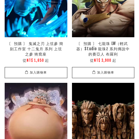
〘 預購 〙 鬼滅之刃 上弦參 簡
〘 預購 〙 七龍珠 LW（輕武
刻工作室 十二鬼月 系列 上弦
器）Studio 龍珠z 系列傳說中
之參 猗窩座
的賽亞人 布羅利
從
起
從
起
NT$ 1,650
NT$ 3,900
加入購物車
加入購物車