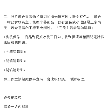
二、照片顏色與實物拍攝因拍攝光線不同，難免有色差，顏色
一律已實物為主，模型非藝術品，如有溢色或小瑕疵屬正常情
況，若介意請勿下標避免糾紛。 『完美主義者請勿購買』
※售後保修： 商品到貨簽收後三日內，收到損壞等相關問題請私
訊回報我問題。
※開箱請錄影※
※開箱請錄影※
※開箱請錄影※
和工作室談起維修事宜時，會比較好談。 感謝各位。
通知補款後
請於一週內補款