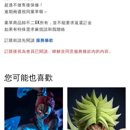
超過不做售後保修！
逾期兩週視同棄單喔～
棄單商品歸不二GK所有，並不能要求返還訂金
如果有特殊需求麻煩請和我聯絡
訂購前請先閱讀
服務條款
訂購後視為會員已閱讀、瞭解並同意服務條款內的內容。
您可能也喜歡