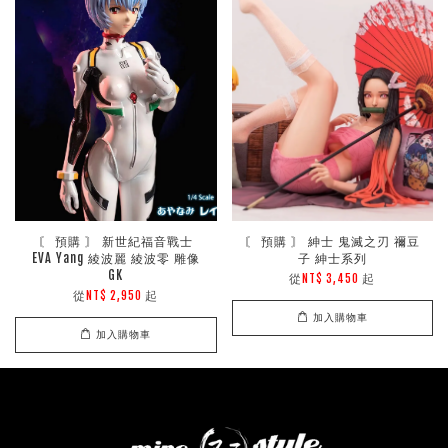
〘 預購 〙 新世紀福音戰士
〘 預購 〙 紳士 鬼滅之刃 禰豆
EVA Yang 綾波麗 綾波零 雕像
子 紳士系列
GK
從
起
NT$ 3,450
從
起
NT$ 2,950
加入購物車
加入購物車