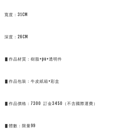
寬度：31CM
深度：26CM
▋作品材質：樹脂+pu+透明件
▋作品包裝：牛皮紙箱+彩盒
▋作品價格：7300 訂金3450（不含國際運費）
▋體數：限量99