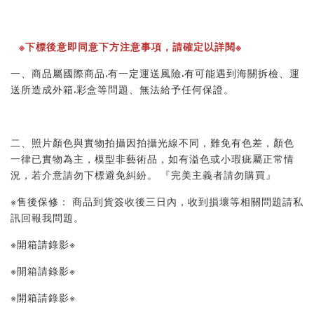
※下標後意即同意下方注意事項，請確定以詳閱※
一、商品屬國際商品.有一定運送風險.有可能遇到海關拆檢、運
送所造成外箱.彩盒等問題、無法給予任何保證。
二、照片顏色與實物拍攝因拍攝光線不同，難免有色差，顏色
一律已實物為主，模型非藝術品，如有溢色或小瑕疵屬正常情
況，若介意請勿下標避免糾紛。 『完美主義者請勿購買』
※售後保修： 商品到貨簽收後三日內，收到損壞等相關問題請私
訊回報我問題。
※開箱請錄影※
※開箱請錄影※
※開箱請錄影※