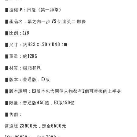
▋授權IP：日漫《第一神拳》
▋產品名：幕之內一步 VS 伊達英二 雕像
▋比例：1/6
▋尺寸：約H33 x L50 x D40 cm
▋重量：約12KG
▋材質：樹脂和PU
▋版本：普通版，EX版
▋版本說明：EX版本包含兩個人物都有2個可替換的上半身
▋限量：普通版450體，EX版150體
▋售價：
普通版 23900元，定金6500元