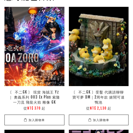
〘 不二GK 〙 現貨 海賊王 Yz
〘 不二GK 〙受鑿 代購請聊聊
｜ 奧義系列 003 Ex Plus 索隆
寶可夢 DM｜2周年款 嬉鬧可達
一刀流 飛龍火焰 雕像 GK
鴨池
從
起
從
起
NT$ 370
NT$ 2,130
加入購物車
加入購物車