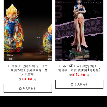
〘 預購 〙七龍珠 德音工作室
〘 不二GK 〙全新現貨 海賊王
｜最強の戰士系列第六彈—魔
地台社｜羅賓 雙比例 (可月兌)
人貝吉塔
從
起
NT$ 3,200
從
起
NT$ 450
加入購物車
加入購物車