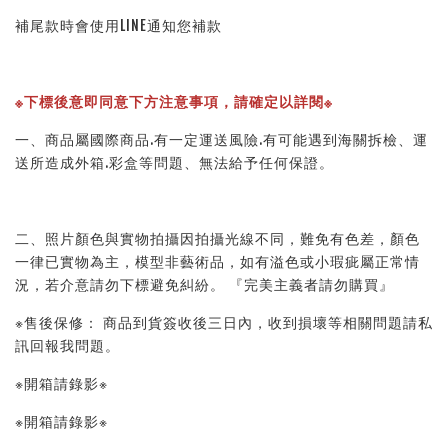
補尾款時會使用LINE通知您補款
※下標後意即同意下方注意事項，請確定以詳閱※
一、商品屬國際商品.有一定運送風險.有可能遇到海關拆檢、運
送所造成外箱.彩盒等問題、無法給予任何保證。
二、照片顏色與實物拍攝因拍攝光線不同，難免有色差，顏色
一律已實物為主，模型非藝術品，如有溢色或小瑕疵屬正常情
況，若介意請勿下標避免糾紛。 『完美主義者請勿購買』
※售後保修： 商品到貨簽收後三日內，收到損壞等相關問題請私
訊回報我問題。
※開箱請錄影※
※開箱請錄影※