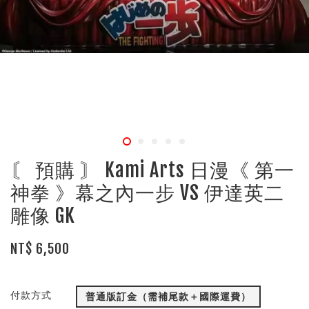
〘 預購 〙 Kami Arts 日漫《 第一
神拳 》幕之內一步 VS 伊達英二
雕像 GK
NT$ 6,500
付款方式
普通版訂金（需補尾款＋國際運費）