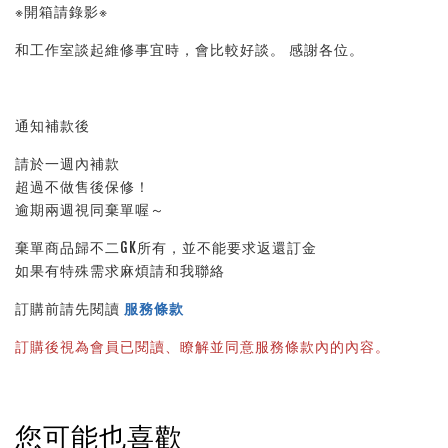
※開箱請錄影※
和工作室談起維修事宜時，會比較好談。 感謝各位。
通知補款後
請於一週內補款
超過不做售後保修！
逾期兩週視同棄單喔～
棄單商品歸不二GK所有，並不能要求返還訂金
如果有特殊需求麻煩請和我聯絡
訂購前請先閱讀
服務條款
訂購後視為會員已閱讀、瞭解並同意服務條款內的內容。
您可能也喜歡