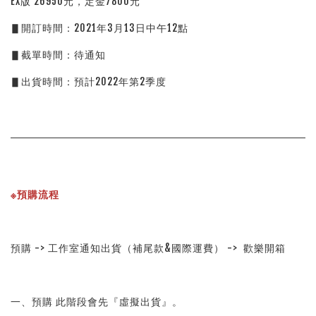
EX版 26950元，定金7800元
▋開訂時間：2021年3月13日中午12點
▋截單時間：待通知
▋出貨時間：預計2022年第2季度
※預購流程
預購 -> 工作室通知出貨（補尾款&國際運費） -> 歡樂開箱
一、預購 此階段會先『虛擬出貨』。