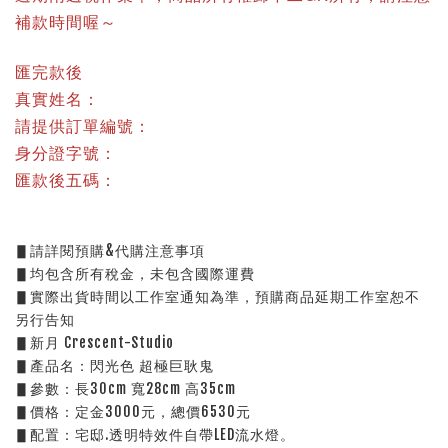
補款時間喔～
匯完款後
真實姓名：
請提供訂單編號：
身分證字號：
匯款後五碼：
▋請詳閱預購&代購注意事項
▋均包含所有稅金，未包含國際運費
▋實際出貨時間以工作室通知為準，預購商品延期工作室恕不
另行告知
▋新月 Crescent-Studio
▋產品名：閃光色 超極巨耿鬼
▋參數：長30cm 寬28cm 高35cm
▋價格：定金3000元，總價6530元
▋配置：宅邸.透明特效件自帶LED流水燈。