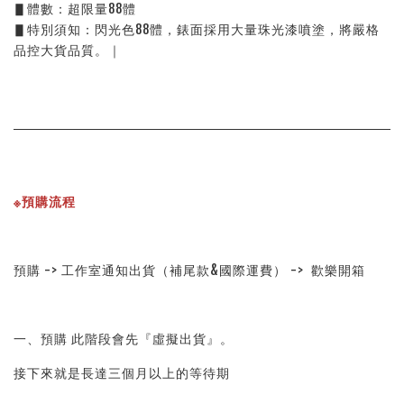
▋體數：超限量88體
▋特別須知：閃光色88體，錶面採用大量珠光漆噴塗，將嚴格
品控大貨品質。｜
※預購流程
預購 -> 工作室通知出貨（補尾款&國際運費） ->  歡樂開箱
一、預購 此階段會先『虛擬出貨』。
接下來就是長達三個月以上的等待期