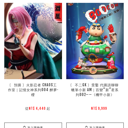
〘 預購 〙火影忍者 CHAOS工
〘 不二GK 〙受鑿 代購請聊聊 
作室｜記憶女神系列004 醉夢·
蠟筆小新 AM｜百變“新”君系
櫻
列002——《機甲小新》
        從
起

NT$ 4,440 
NT$ 9,999 
加入購物車
加入購物車