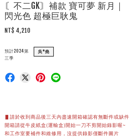
〘不二GK〙補款 寶可夢 新月｜
閃光色 超極巨耿鬼
NT$ 4,210
預計2024第
吳*堯
三季
▋請於收到商品後三天內盡速開箱確認有無斷件或缺件
開箱請從牛皮紙盒(運輸盒)開始一刀不剪開始錄影喔~
和工作室要補件和維修用，沒提供錄影僅斷件圖片