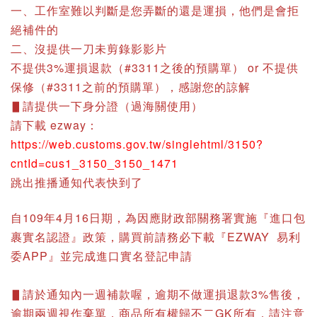
一、工作室難以判斷是您弄斷的還是運損，他們是會拒
絕補件的
二、沒提供一刀未剪錄影影片
不提供3%運損退款（#3311之後的預購單） or 不提供
保修（#3311之前的預購單），感謝您的諒解
▋請提供一下身分證（過海關使用）
請下載 ezway：
https://web.customs.gov.tw/singlehtml/3150?
cntId=cus1_3150_3150_1471
跳出推播通知代表快到了
自109年4月16日期，為因應財政部關務署實施『進口包
裹實名認證』政策，購買前請務必下載『EZWAY 易利
委APP』並完成進口實名登記申請
▋請於通知內一週補款喔，逾期不做運損退款3%售後，
逾期兩週視作棄單，商品所有權歸不二GK所有，請注意