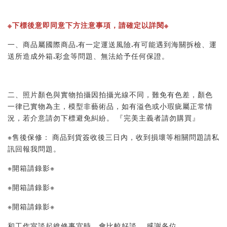
※下標後意即同意下方注意事項，請確定以詳閱※ 
一、商品屬國際商品.有一定運送風險.有可能遇到海關拆檢、運
送所造成外箱.彩盒等問題、無法給予任何保證。 
二、照片顏色與實物拍攝因拍攝光線不同，難免有色差，顏色
一律已實物為主，模型非藝術品，如有溢色或小瑕疵屬正常情
況，若介意請勿下標避免糾紛。 『完美主義者請勿購買』 
※售後保修： 商品到貨簽收後三日內，收到損壞等相關問題請私
訊回報我問題。 
※開箱請錄影※ 
※開箱請錄影※ 
※開箱請錄影※ 
和工作室談起維修事宜時，會比較好談。 感謝各位。