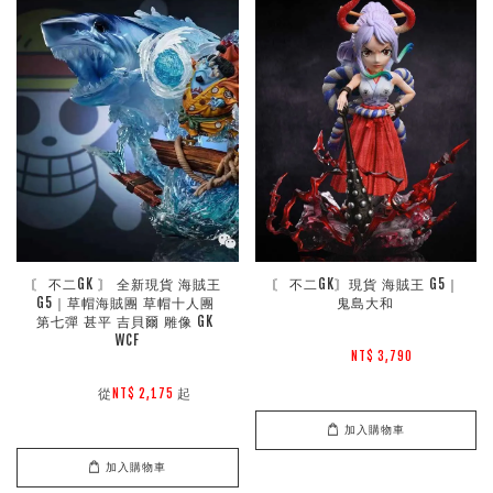
〘 不二GK 〙 全新現貨 海賊王 
〘 不二GK〙現貨 海賊王 G5｜
G5｜草帽海賊團 草帽十人團 
鬼島大和
第七彈 甚平 吉貝爾 雕像 GK 
WCF
NT$ 3,790 
        從
起

NT$ 2,175 
加入購物車
加入購物車