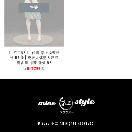
售完
〘 不二GK 〙 代購 戀上換裝娃
娃 Hello | 更衣人偶墜入愛河
喜多川 海夢 雕像 GK
從
起
NT$ 280
© 2026 不二.All Rights Reserved.