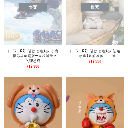
售完
售完
〘 不二GK〙補款 多啦A夢 小鹿
〘 不二GK〙補款 多啦A夢 初始
｜機器貓劇場版—大雄與天空
｜ 哆啦A夢的等候 mini版
的理想鄉
NT$ 550
NT$ 300