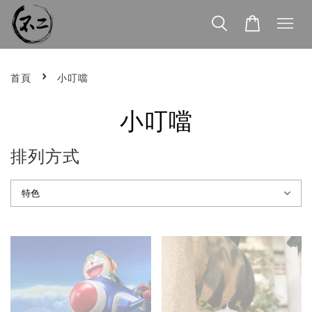
›
首頁
小叮噹
小叮噹
排列方式